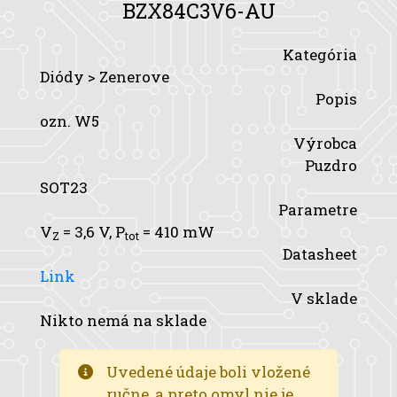
BZX84C3V6-AU
Kategória
Diódy > Zenerove
Popis
ozn. W5
Výrobca
Puzdro
SOT23
Parametre
V
= 3,6 V,
P
= 410 mW
Z
tot
Datasheet
Link
V sklade
Nikto nemá na sklade
Uvedené údaje boli vložené
ručne, a preto omyl nie je