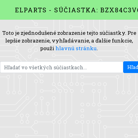
ELPARTS - SÚČIASTKA: BZX84C3V
Toto je zjednodušené zobrazenie tejto súčiastky. Pre
lepšie zobrazenie, vyhľadávanie, a ďalšie funkcie,
použi
hlavnú stránku
.
Hľad