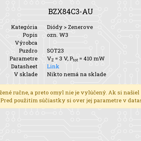
BZX84C3-AU
Kategória
Diódy > Zenerove
Popis
ozn. W3
Výrobca
Puzdro
SOT23
Parametre
V
= 3 V,
P
= 410 mW
Z
tot
Datasheet
Link
V sklade
Nikto nemá na sklade
žené ručne, a preto omyl nie je vylúčený. Ak si našiel
l. Pred použitím súčiastky si over jej parametre v dat