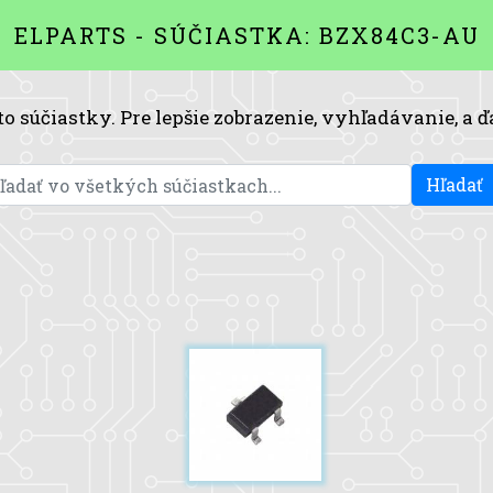
ELPARTS - SÚČIASTKA: BZX84C3-AU
to súčiastky. Pre lepšie zobrazenie, vyhľadávanie, a ď
Hľadať