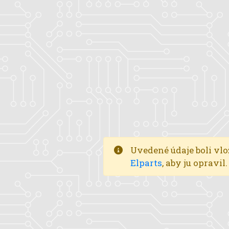
Uvedené údaje boli vlo
Elparts
, aby ju opravi