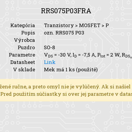
RRS075P03FRA
Kategória
Tranzistory > MOSFET > P
Popis
ozn. RRS075 P03
Výrobca
Puzdro
SO-8
Parametre
V
= -30 V,
I
= -7,5 A,
P
= 2 W,
R
DS
D
tot
DS
o
Datasheet
Link
V sklade
Mek má 1 ks (použité)
žené ručne, a preto omyl nie je vylúčený. Ak si našiel
l. Pred použitím súčiastky si over jej parametre v dat