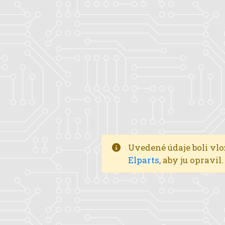
Uvedené údaje boli vlo
Elparts
, aby ju opravi