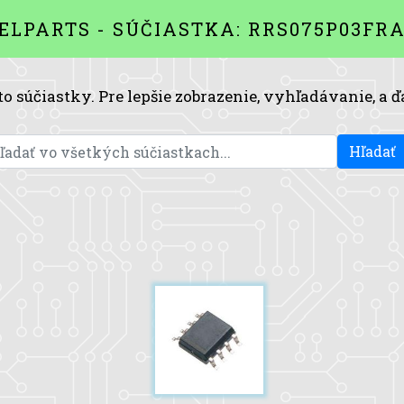
ELPARTS - SÚČIASTKA: RRS075P03FR
to súčiastky. Pre lepšie zobrazenie, vyhľadávanie, a ď
Hľadať