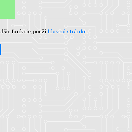
A
alšie funkcie, použi
hlavnú stránku
.