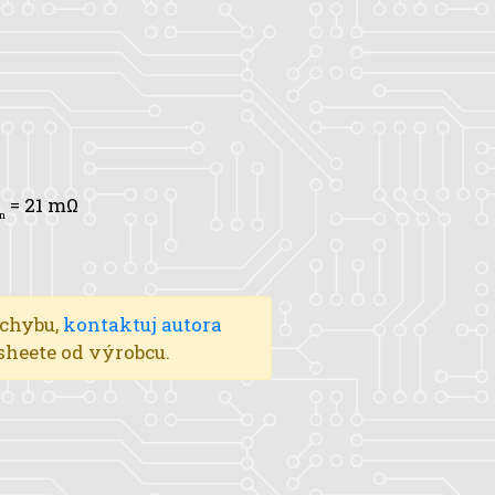
= 21 mΩ
n
 chybu,
kontaktuj autora
asheete od výrobcu.