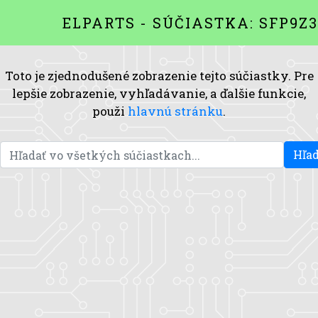
ELPARTS - SÚČIASTKA: SFP9Z
Toto je zjednodušené zobrazenie tejto súčiastky. Pre
lepšie zobrazenie, vyhľadávanie, a ďalšie funkcie,
použi
hlavnú stránku
.
Hľad