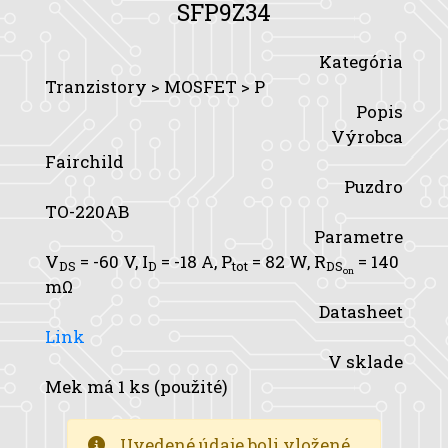
SFP9Z34
Kategória
Tranzistory > MOSFET > P
Popis
Výrobca
Fairchild
Puzdro
TO-220AB
Parametre
V
= -60 V,
I
= -18 A,
P
= 82 W,
R
= 140
DS
D
tot
DS
on
mΩ
Datasheet
Link
V sklade
Mek má 1 ks (použité)
Uvedené údaje boli vložené