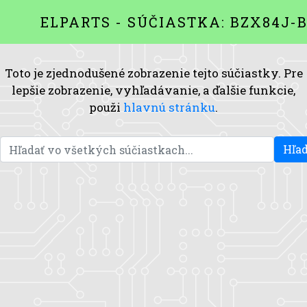
ELPARTS - SÚČIASTKA: BZX84J-
Toto je zjednodušené zobrazenie tejto súčiastky. Pre
lepšie zobrazenie, vyhľadávanie, a ďalšie funkcie,
použi
hlavnú stránku
.
Hľad