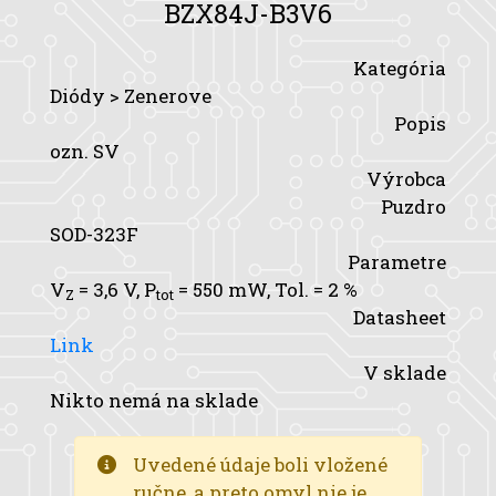
BZX84J-B3V6
Kategória
Diódy > Zenerove
Popis
ozn. SV
Výrobca
Puzdro
SOD-323F
Parametre
V
= 3,6 V,
P
= 550 mW,
Tol.
= 2 %
Z
tot
Datasheet
Link
V sklade
Nikto nemá na sklade
Uvedené údaje boli vložené
ručne, a preto omyl nie je