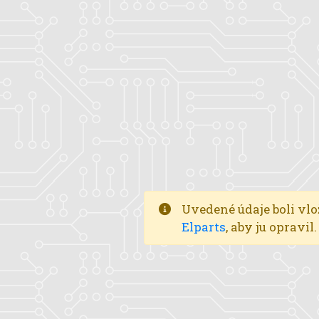
Uvedené údaje boli vlo
Elparts
, aby ju opravi