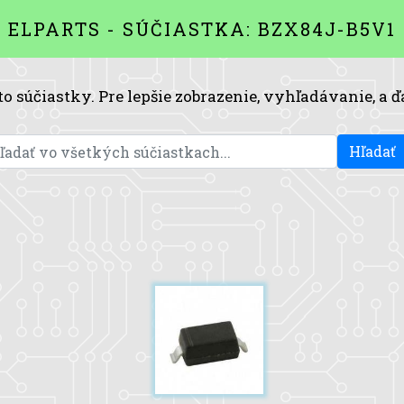
ELPARTS - SÚČIASTKA: BZX84J-B5V1
to súčiastky. Pre lepšie zobrazenie, vyhľadávanie, a ď
Hľadať