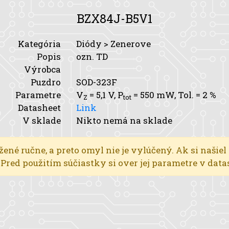
BZX84J-B5V1
Kategória
Diódy > Zenerove
Popis
ozn. TD
Výrobca
Puzdro
SOD-323F
Parametre
V
= 5,1 V,
P
= 550 mW,
Tol.
= 2 %
Z
tot
Datasheet
Link
V sklade
Nikto nemá na sklade
žené ručne, a preto omyl nie je vylúčený. Ak si našiel
l. Pred použitím súčiastky si over jej parametre v dat