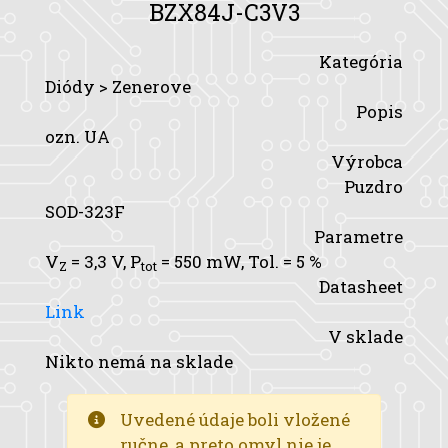
BZX84J-C3V3
Kategória
Diódy > Zenerove
Popis
ozn. UA
Výrobca
Puzdro
SOD-323F
Parametre
V
= 3,3 V,
P
= 550 mW,
Tol.
= 5 %
Z
tot
Datasheet
Link
V sklade
Nikto nemá na sklade
Uvedené údaje boli vložené
ručne, a preto omyl nie je