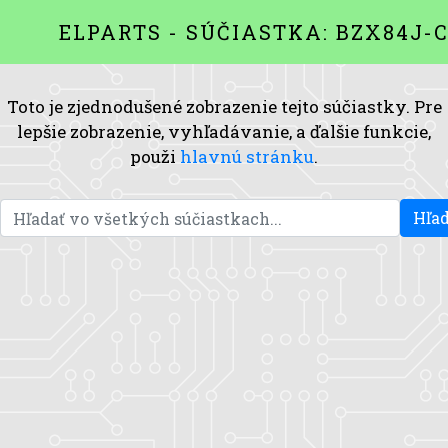
ELPARTS - SÚČIASTKA: BZX84J-
Toto je zjednodušené zobrazenie tejto súčiastky. Pre
lepšie zobrazenie, vyhľadávanie, a ďalšie funkcie,
použi
hlavnú stránku
.
Hľad