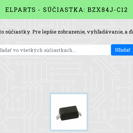
ELPARTS - SÚČIASTKA: BZX84J-C12
to súčiastky. Pre lepšie zobrazenie, vyhľadávanie, a ď
Hľadať