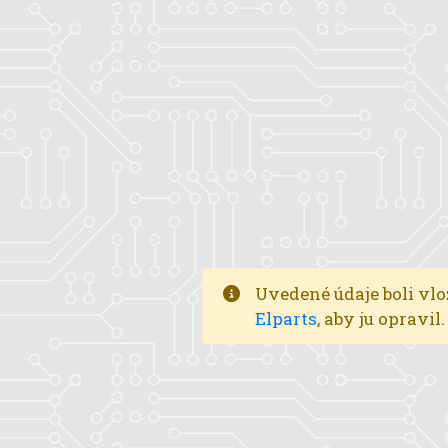
Uvedené údaje boli vlo
Elparts
, aby ju opravi