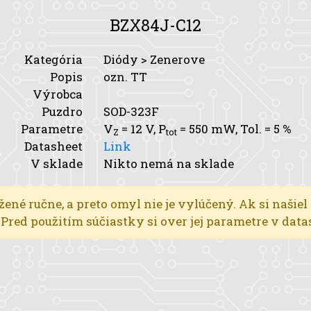
BZX84J-C12
Kategória
Diódy > Zenerove
Popis
ozn. TT
Výrobca
Puzdro
SOD-323F
Parametre
V
= 12 V,
P
= 550 mW,
Tol.
= 5 %
Z
tot
Datasheet
Link
V sklade
Nikto nemá na sklade
žené ručne, a preto omyl nie je vylúčený. Ak si našiel
l. Pred použitím súčiastky si over jej parametre v dat