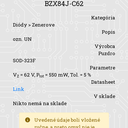
BZX84J-C62
Kategória
Diódy > Zenerove
Popis
ozn. UN
Výrobca
Puzdro
SOD-323F
Parametre
V
= 62 V,
P
= 550 mW,
Tol.
= 5 %
Z
tot
Datasheet
Link
V sklade
Nikto nemá na sklade
Uvedené údaje boli vložené
ručne, a preto omyl nie je