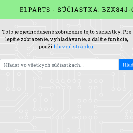
ELPARTS - SÚČIASTKA: BZX84J-
Toto je zjednodušené zobrazenie tejto súčiastky. Pre
lepšie zobrazenie, vyhľadávanie, a ďalšie funkcie,
použi
hlavnú stránku
.
Hľad