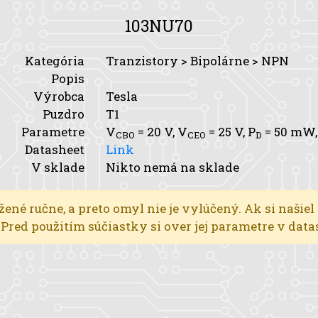
103NU70
Kategória
Tranzistory > Bipolárne > NPN
Popis
Výrobca
Tesla
Puzdro
T1
Parametre
V
= 20 V,
V
= 25 V,
P
= 50 mW
CBO
CEO
D
Datasheet
Link
V sklade
Nikto nemá na sklade
žené ručne, a preto omyl nie je vylúčený. Ak si našiel
l. Pred použitím súčiastky si over jej parametre v dat