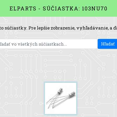
ELPARTS - SÚČIASTKA: 103NU70
to súčiastky. Pre lepšie zobrazenie, vyhľadávanie, a ď
Hľadať