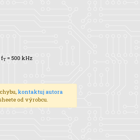
,
f
= 500 kHz
T
 chybu,
kontaktuj autora
asheete od výrobcu.