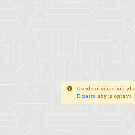
Uvedené údaje boli vlo
Elparts
, aby ju opravi