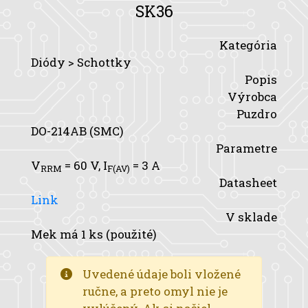
SK36
Kategória
Diódy > Schottky
Popis
Výrobca
Puzdro
DO-214AB (SMC)
Parametre
V
= 60 V,
I
= 3 A
RRM
F(AV)
Datasheet
Link
V sklade
Mek má 1 ks (použité)
Uvedené údaje boli vložené
ručne, a preto omyl nie je