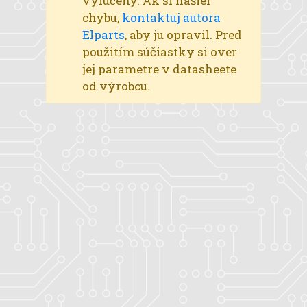
vylúčený. Ak si našiel
chybu,
kontaktuj autora
Elparts
, aby ju opravil. Pred
použitím súčiastky si over
jej parametre v datasheete
od výrobcu.