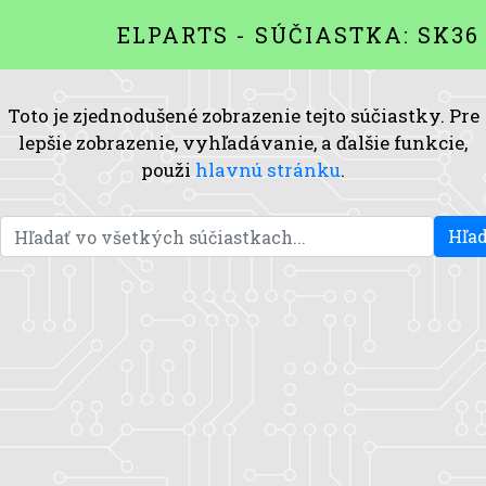
ELPARTS - SÚČIASTKA: SK36
Toto je zjednodušené zobrazenie tejto súčiastky. Pre
lepšie zobrazenie, vyhľadávanie, a ďalšie funkcie,
použi
hlavnú stránku
.
Hľad