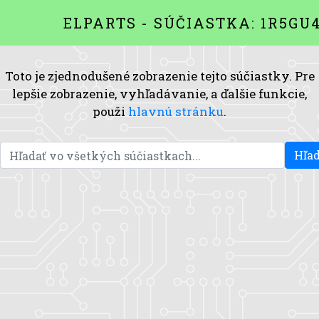
ELPARTS - SÚČIASTKA: 1R5GU4
Toto je zjednodušené zobrazenie tejto súčiastky. Pre
lepšie zobrazenie, vyhľadávanie, a ďalšie funkcie,
použi
hlavnú stránku
.
Hľad