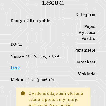
1R5GU41
Kategória
Diódy > Ultrarýchle
Popis
Výrobca
Puzdro
DO-41
Parametre
V
= 400 V,
I
= 1,5 A
RRM
F(AV)
Datasheet
Link
V sklade
Mek má 1 ks (použité)
Uvedené údaje boli vložené
ručne, a preto omyl nie je
vylúčený. Ak si našiel