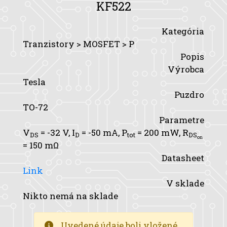
KF522
Kategória
Tranzistory > MOSFET > P
Popis
Výrobca
Tesla
Puzdro
TO-72
Parametre
V
= -32 V,
I
= -50 mA,
P
= 200 mW,
R
DS
D
tot
DS
on
= 150 mΩ
Datasheet
Link
V sklade
Nikto nemá na sklade
Uvedené údaje boli vložené