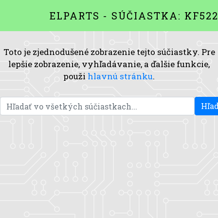
ELPARTS - SÚČIASTKA: KF52
Toto je zjednodušené zobrazenie tejto súčiastky. Pre
lepšie zobrazenie, vyhľadávanie, a ďalšie funkcie,
použi
hlavnú stránku
.
Hľad