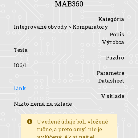
MAB360
Kategória
Integrované obvody > Komparátory
Popis
Výrobca
Tesla
Puzdro
IO6/1
Parametre
Datasheet
Link
V sklade
Nikto nemá na sklade
Uvedené údaje boli vložené
ručne, a preto omyl nie je
vylúčený. Ak si našiel