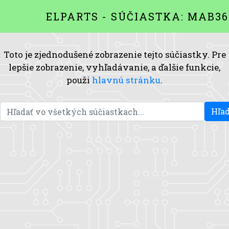
ELPARTS - SÚČIASTKA: MAB36
Toto je zjednodušené zobrazenie tejto súčiastky. Pre
lepšie zobrazenie, vyhľadávanie, a ďalšie funkcie,
použi
hlavnú stránku
.
Hľad