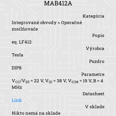
MAB412A
Kategória
Integrované obvody > Operačné
zosilňovače
Popis
eq. LF412
Výrobca
Tesla
Puzdro
DIP8
Parametre
V
/V
= 22 V,
V
= 38 V,
V
= 19 V,
B
= 4
CC
EE
ID
ICM
MHz
Datasheet
Link
V sklade
Nikto nemá na sklade