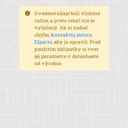
Uvedené údaje boli vložené
ručne, a preto omyl nie je
vylúčený. Ak si našiel
chybu,
kontaktuj autora
Elparts
, aby ju opravil. Pred
použitím súčiastky si over
jej parametre v datasheete
od výrobcu.