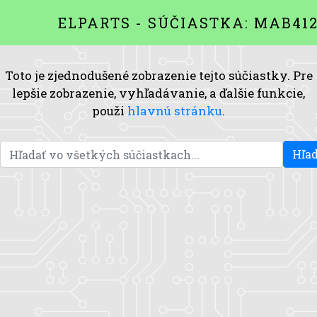
ELPARTS - SÚČIASTKA: MAB41
Toto je zjednodušené zobrazenie tejto súčiastky. Pre
lepšie zobrazenie, vyhľadávanie, a ďalšie funkcie,
použi
hlavnú stránku
.
Hľad