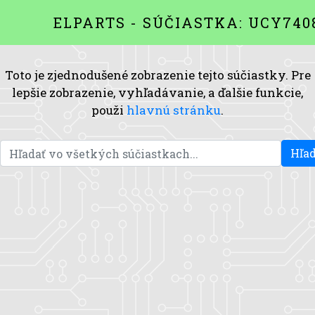
ELPARTS - SÚČIASTKA: UCY740
Toto je zjednodušené zobrazenie tejto súčiastky. Pre
lepšie zobrazenie, vyhľadávanie, a ďalšie funkcie,
použi
hlavnú stránku
.
Hľad