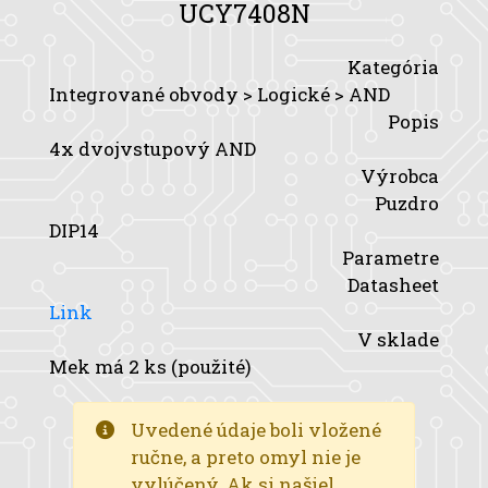
UCY7408N
Kategória
Integrované obvody > Logické > AND
Popis
4x dvojvstupový AND
Výrobca
Puzdro
DIP14
Parametre
Datasheet
Link
V sklade
Mek má 2 ks (použité)
Uvedené údaje boli vložené
ručne, a preto omyl nie je
vylúčený. Ak si našiel