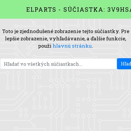
ELPARTS - SÚČIASTKA: 3V9HS
Toto je zjednodušené zobrazenie tejto súčiastky. Pre
lepšie zobrazenie, vyhľadávanie, a ďalšie funkcie,
použi
hlavnú stránku
.
Hľad