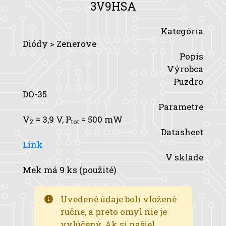
3V9HSA
Kategória
Diódy > Zenerove
Popis
Výrobca
Puzdro
DO-35
Parametre
V
= 3,9 V,
P
= 500 mW
Z
tot
Datasheet
Link
V sklade
Mek má 9 ks (použité)
Uvedené údaje boli vložené
ručne, a preto omyl nie je
vylúčený. Ak si našiel