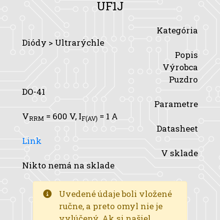
UF1J
Kategória
Diódy > Ultrarýchle
Popis
Výrobca
Puzdro
DO-41
Parametre
V
= 600 V,
I
= 1 A
RRM
F(AV)
Datasheet
Link
V sklade
Nikto nemá na sklade
Uvedené údaje boli vložené
ručne, a preto omyl nie je
vylúčený. Ak si našiel