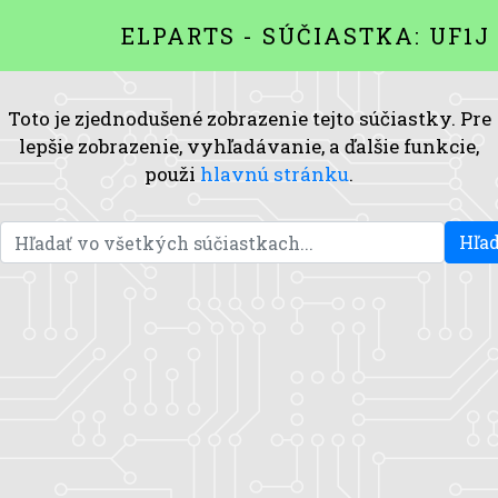
ELPARTS - SÚČIASTKA: UF1J
Toto je zjednodušené zobrazenie tejto súčiastky. Pre
lepšie zobrazenie, vyhľadávanie, a ďalšie funkcie,
použi
hlavnú stránku
.
Hľad