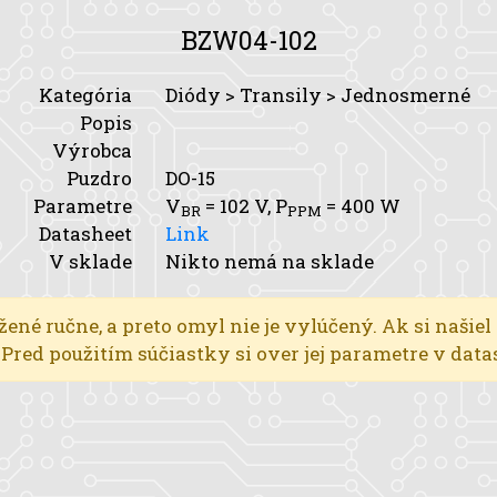
BZW04-102
Kategória
Diódy > Transily > Jednosmerné
Popis
Výrobca
Puzdro
DO-15
Parametre
V
= 102 V,
P
= 400 W
BR
PPM
Datasheet
Link
V sklade
Nikto nemá na sklade
žené ručne, a preto omyl nie je vylúčený. Ak si našiel
l. Pred použitím súčiastky si over jej parametre v dat