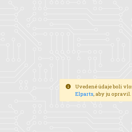
Uvedené údaje boli vlo
Elparts
, aby ju opravi