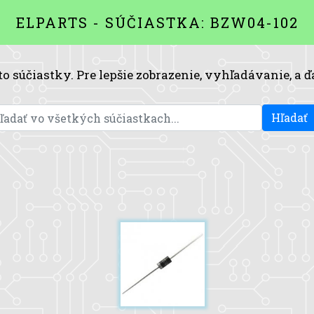
ELPARTS - SÚČIASTKA: BZW04-102
to súčiastky. Pre lepšie zobrazenie, vyhľadávanie, a ď
Hľadať