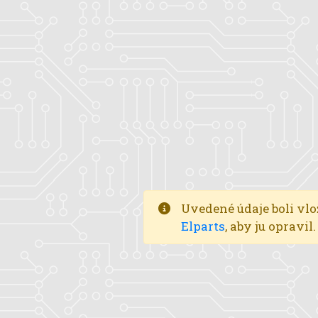
Uvedené údaje boli vlo
Elparts
, aby ju opravi