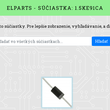
ELPARTS - SÚČIASTKA: 1.5KE91CA
to súčiastky. Pre lepšie zobrazenie, vyhľadávanie, a ď
Hľadať