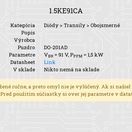
1.5KE91CA
Kategória
Diódy > Transily > Obojsmerné
Popis
Výrobca
Puzdro
DO-201AD
Parametre
V
= 91 V,
P
= 1,5 kW
BR
PPM
Datasheet
Link
V sklade
Nikto nemá na sklade
žené ručne, a preto omyl nie je vylúčený. Ak si našiel
l. Pred použitím súčiastky si over jej parametre v dat