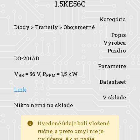
1.5KE56C
Kategória
Diódy > Transily > Obojsmerné
Popis
Výrobca
Puzdro
DO-201AD
Parametre
V
= 56 V,
P
= 1,5 kW
BR
PPM
Datasheet
Link
V sklade
Nikto nemá na sklade
Uvedené údaje boli vložené
ručne, a preto omyl nie je
vylúčený. Ak si našiel