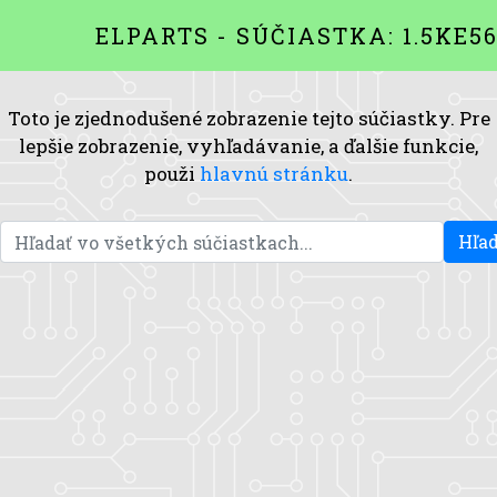
ELPARTS - SÚČIASTKA: 1.5KE5
Toto je zjednodušené zobrazenie tejto súčiastky. Pre
lepšie zobrazenie, vyhľadávanie, a ďalšie funkcie,
použi
hlavnú stránku
.
Hľad