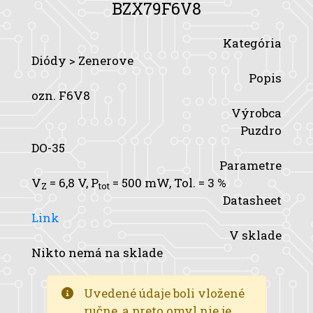
BZX79F6V8
Kategória
Diódy > Zenerove
Popis
ozn. F6V8
Výrobca
Puzdro
DO-35
Parametre
V
= 6,8 V,
P
= 500 mW,
Tol.
= 3 %
Z
tot
Datasheet
Link
V sklade
Nikto nemá na sklade
Uvedené údaje boli vložené
ručne, a preto omyl nie je