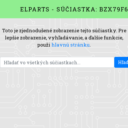
ELPARTS - SÚČIASTKA: BZX79F
Toto je zjednodušené zobrazenie tejto súčiastky. Pre
lepšie zobrazenie, vyhľadávanie, a ďalšie funkcie,
použi
hlavnú stránku
.
Hľad