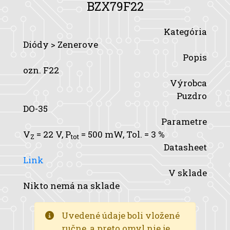
BZX79F22
Kategória
Diódy > Zenerove
Popis
ozn. F22
Výrobca
Puzdro
DO-35
Parametre
V
= 22 V,
P
= 500 mW,
Tol.
= 3 %
Z
tot
Datasheet
Link
V sklade
Nikto nemá na sklade
Uvedené údaje boli vložené
ručne, a preto omyl nie je