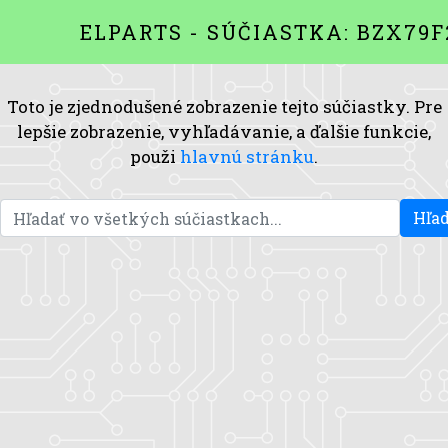
ELPARTS - SÚČIASTKA: BZX79F
Toto je zjednodušené zobrazenie tejto súčiastky. Pre
lepšie zobrazenie, vyhľadávanie, a ďalšie funkcie,
použi
hlavnú stránku
.
Hľad