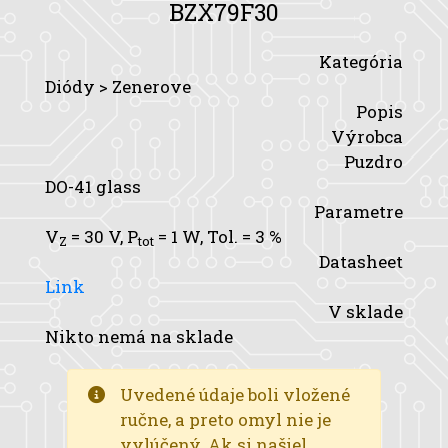
BZX79F30
Kategória
Diódy > Zenerove
Popis
Výrobca
Puzdro
DO-41 glass
Parametre
V
= 30 V,
P
= 1 W,
Tol.
= 3 %
Z
tot
Datasheet
Link
V sklade
Nikto nemá na sklade
Uvedené údaje boli vložené
ručne, a preto omyl nie je
vylúčený. Ak si našiel