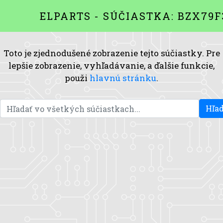
ELPARTS - SÚČIASTKA: BZX79F
Toto je zjednodušené zobrazenie tejto súčiastky. Pre
lepšie zobrazenie, vyhľadávanie, a ďalšie funkcie,
použi
hlavnú stránku
.
Hľad