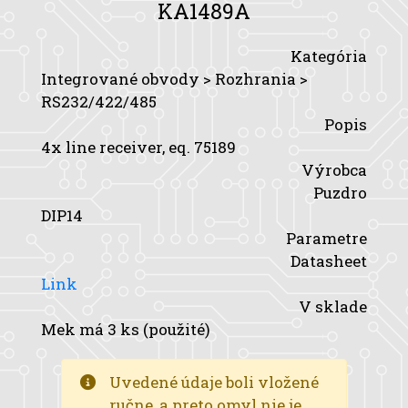
KA1489A
Kategória
Integrované obvody > Rozhrania >
RS232/422/485
Popis
4x line receiver, eq. 75189
Výrobca
Puzdro
DIP14
Parametre
Datasheet
Link
V sklade
Mek má 3 ks (použité)
Uvedené údaje boli vložené
ručne, a preto omyl nie je