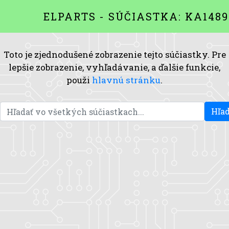
ELPARTS - SÚČIASTKA: KA148
Toto je zjednodušené zobrazenie tejto súčiastky. Pre
lepšie zobrazenie, vyhľadávanie, a ďalšie funkcie,
použi
hlavnú stránku
.
Hľad