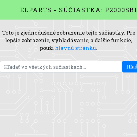
ELPARTS - SÚČIASTKA: P2000SB
Toto je zjednodušené zobrazenie tejto súčiastky. Pre
lepšie zobrazenie, vyhľadávanie, a ďalšie funkcie,
použi
hlavnú stránku
.
Hľad