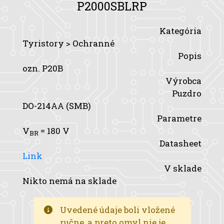
P2000SBLRP
Kategória
Tyristory > Ochranné
Popis
ozn. P20B
Výrobca
Puzdro
DO-214AA (SMB)
Parametre
V
= 180 V
BR
Datasheet
Link
V sklade
Nikto nemá na sklade
Uvedené údaje boli vložené
ručne, a preto omyl nie je