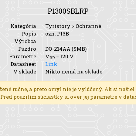
P1300SBLRP
Kategória
Tyristory > Ochranné
Popis
ozn. P13B
Výrobca
Puzdro
DO-214AA (SMB)
Parametre
V
= 120 V
BR
Datasheet
Link
V sklade
Nikto nemá na sklade
žené ručne, a preto omyl nie je vylúčený. Ak si našiel
l. Pred použitím súčiastky si over jej parametre v dat