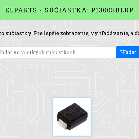
ELPARTS - SÚČIASTKA: P1300SBLRP
to súčiastky. Pre lepšie zobrazenie, vyhľadávanie, a ď
Hľadať