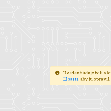
Uvedené údaje boli vlo
Elparts
, aby ju opravi