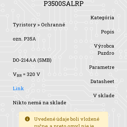
P3500SALRP
Kategória
Tyristory > Ochranné
Popis
ozn. P35A
Výrobca
Puzdro
DO-214AA (SMB)
Parametre
V
= 320 V
BR
Datasheet
Link
V sklade
Nikto nemá na sklade
Uvedené údaje boli vložené
ručne, a preto omyl nie je