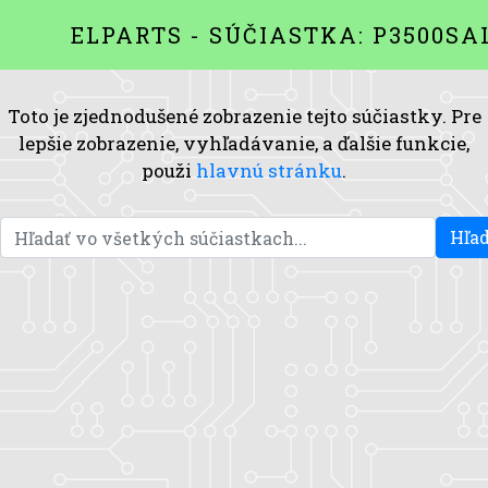
ELPARTS - SÚČIASTKA: P3500SA
Toto je zjednodušené zobrazenie tejto súčiastky. Pre
lepšie zobrazenie, vyhľadávanie, a ďalšie funkcie,
použi
hlavnú stránku
.
Hľad