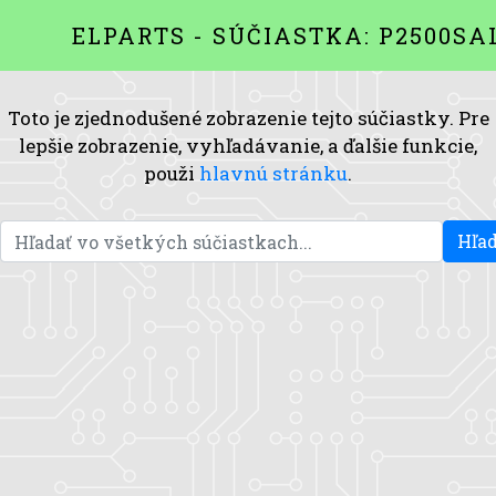
ELPARTS - SÚČIASTKA: P2500SA
Toto je zjednodušené zobrazenie tejto súčiastky. Pre
lepšie zobrazenie, vyhľadávanie, a ďalšie funkcie,
použi
hlavnú stránku
.
Hľad