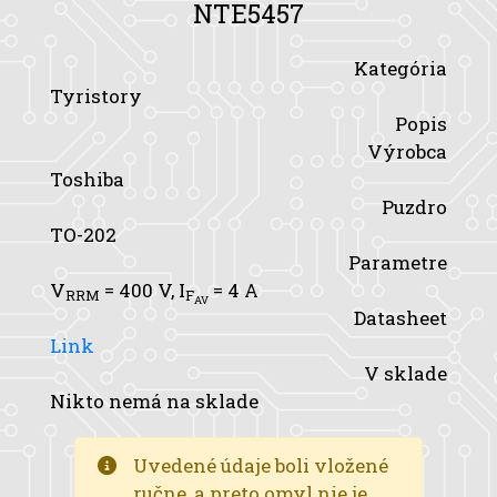
NTE5457
Kategória
Tyristory
Popis
Výrobca
Toshiba
Puzdro
TO-202
Parametre
V
= 400 V,
I
= 4 A
RRM
F
AV
Datasheet
Link
V sklade
Nikto nemá na sklade
Uvedené údaje boli vložené
ručne, a preto omyl nie je