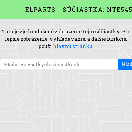
ELPARTS - SÚČIASTKA: NTE54
Toto je zjednodušené zobrazenie tejto súčiastky. Pre
lepšie zobrazenie, vyhľadávanie, a ďalšie funkcie,
použi
hlavnú stránku
.
Hľad