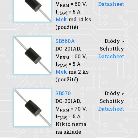
V
= 60 V,
Datasheet
RRM
I
= 5 A
F(AV)
Mek
má 14 ks
(použité)
SB560A
Diódy >
DO-201AD,
Schottky
V
= 60 V,
Datasheet
RRM
I
= 5 A
F(AV)
Mek
má 2 ks
(použité)
SB570
Diódy >
DO-201AD,
Schottky
V
= 70 V,
Datasheet
RRM
I
= 5 A
F(AV)
Nikto nemá
na sklade