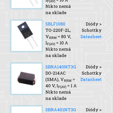
F(AV)
Nikto nemá
na sklade
SBLF1080
Diódy >
TO-220F-2L,
Schottky
V
= 80 V,
Datasheet
RRM
I
= 10 A
F(AV)
Nikto nemá
na sklade
SBRA140NT3G
Diódy >
DO-214AC
Schottky
(SMA),
V
=
Datasheet
RRM
40 V,
I
= 1 A
F(AV)
Nikto nemá
na sklade
SBRA401NT3G
Diódy >