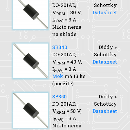
DO-201AD,
Schottky
V
= 30 V,
Datasheet
RRM
I
= 3 A
F(AV)
Nikto nemá
na sklade
SB340
Diódy >
DO-201AD,
Schottky
V
= 40 V,
Datasheet
RRM
I
= 3 A
F(AV)
Mek
má 13 ks
(použité)
SB350
Diódy >
DO-201AD,
Schottky
V
= 50 V,
Datasheet
RRM
I
= 3 A
F(AV)
Nikto nemá