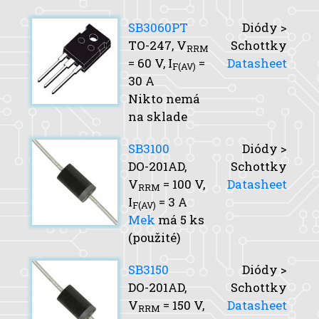
SB3060PT
Diódy >
TO-247,
V
Schottky
RRM
= 60 V,
I
=
Datasheet
F(AV)
30 A
Nikto nemá
na sklade
SB3100
Diódy >
DO-201AD,
Schottky
V
= 100 V,
Datasheet
RRM
I
= 3 A
F(AV)
Mek
má 5 ks
(použité)
SB3150
Diódy >
DO-201AD,
Schottky
V
= 150 V,
Datasheet
RRM