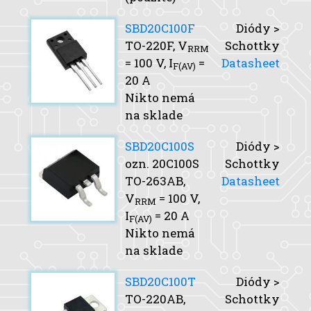
SBD20C100F
Diódy >
TO-220F,
V
Schottky
RRM
= 100 V,
I
=
Datasheet
F(AV)
20 A
Nikto nemá
na sklade
SBD20C100S
Diódy >
ozn. 20C100S
Schottky
TO-263AB,
Datasheet
V
= 100 V,
RRM
I
= 20 A
F(AV)
Nikto nemá
na sklade
SBD20C100T
Diódy >
TO-220AB,
Schottky