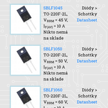
SBLF1045
Diódy >
TO-220F-2L,
Schottky
V
= 45 V,
Datasheet
RRM
I
= 10 A
F(AV)
Nikto nemá
na sklade
SBLF1050
Diódy >
TO-220F-2L,
Schottky
V
= 50 V,
Datasheet
RRM
I
= 10 A
F(AV)
Nikto nemá
na sklade
SBLF1060
Diódy >
TO-220F-2L,
Schottky
V
= 60 V,
Datasheet
RRM
I
= 10 A