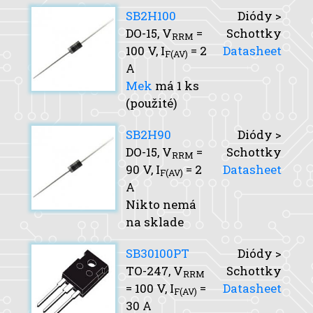
SB2H100
Diódy >
DO-15,
V
=
Schottky
RRM
100 V,
I
= 2
Datasheet
F(AV)
A
Mek
má 1 ks
(použité)
SB2H90
Diódy >
DO-15,
V
=
Schottky
RRM
90 V,
I
= 2
Datasheet
F(AV)
A
Nikto nemá
na sklade
SB30100PT
Diódy >
TO-247,
V
Schottky
RRM
= 100 V,
I
=
Datasheet
F(AV)
30 A