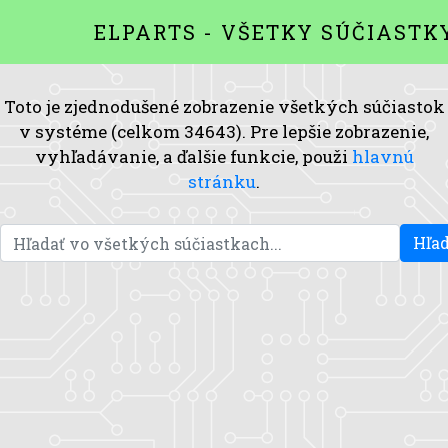
ELPARTS - VŠETKY SÚČIASTK
Toto je zjednodušené zobrazenie všetkých súčiastok
v systéme (celkom 34643). Pre lepšie zobrazenie,
vyhľadávanie, a ďalšie funkcie, použi
hlavnú
stránku
.
Hľad