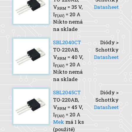
V
= 35 V,
Datasheet
RRM
I
= 20 A
F(AV)
Nikto nemá
na sklade
SBL2040CT
Diódy >
TO-220AB,
Schottky
V
= 40 V,
Datasheet
RRM
I
= 20 A
F(AV)
Nikto nemá
na sklade
SBL2045CT
Diódy >
TO-220AB,
Schottky
V
= 45 V,
Datasheet
RRM
I
= 20 A
F(AV)
Mek
má 1 ks
(použité)