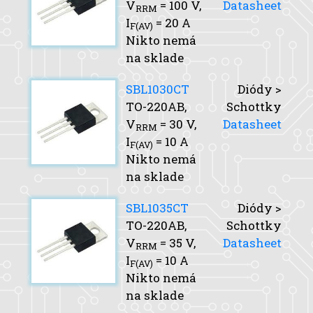
V
= 100 V,
Datasheet
RRM
I
= 20 A
F(AV)
Nikto nemá
na sklade
SBL1030CT
Diódy >
TO-220AB,
Schottky
V
= 30 V,
Datasheet
RRM
I
= 10 A
F(AV)
Nikto nemá
na sklade
SBL1035CT
Diódy >
TO-220AB,
Schottky
V
= 35 V,
Datasheet
RRM
I
= 10 A
F(AV)
Nikto nemá
na sklade