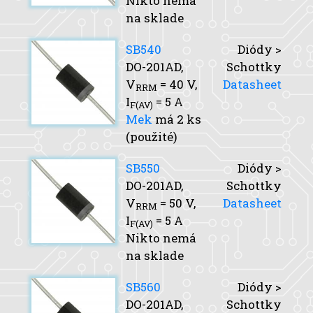
Nikto nemá
na sklade
SB540
Diódy >
DO-201AD,
Schottky
V
= 40 V,
Datasheet
RRM
I
= 5 A
F(AV)
Mek
má 2 ks
(použité)
SB550
Diódy >
DO-201AD,
Schottky
V
= 50 V,
Datasheet
RRM
I
= 5 A
F(AV)
Nikto nemá
na sklade
SB560
Diódy >
DO-201AD,
Schottky