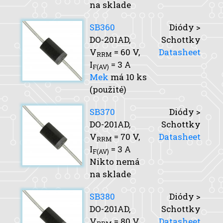
na sklade
SB360
Diódy >
DO-201AD,
Schottky
V
= 60 V,
Datasheet
RRM
I
= 3 A
F(AV)
Mek
má 10 ks
(použité)
SB370
Diódy >
DO-201AD,
Schottky
V
= 70 V,
Datasheet
RRM
I
= 3 A
F(AV)
Nikto nemá
na sklade
SB380
Diódy >
DO-201AD,
Schottky
V
= 80 V,
Datasheet