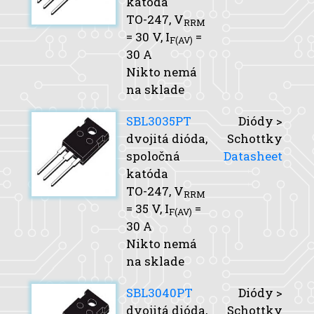
katóda
TO-247,
V
RRM
= 30 V,
I
=
F(AV)
30 A
Nikto nemá
na sklade
SBL3035PT
Diódy >
dvojitá dióda,
Schottky
spoločná
Datasheet
katóda
TO-247,
V
RRM
= 35 V,
I
=
F(AV)
30 A
Nikto nemá
na sklade
SBL3040PT
Diódy >
dvojitá dióda,
Schottky