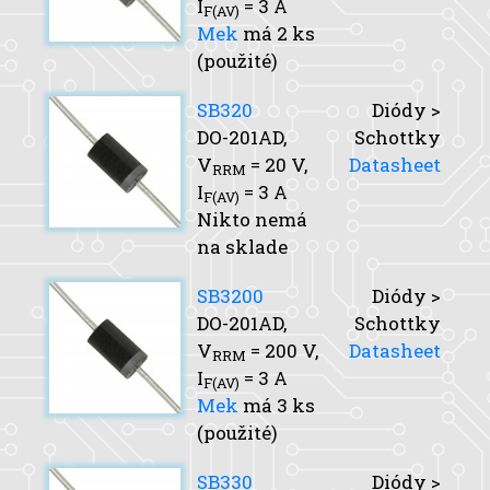
I
= 3 A
F(AV)
Mek
má 2 ks
(použité)
SB320
Diódy >
DO-201AD,
Schottky
V
= 20 V,
Datasheet
RRM
I
= 3 A
F(AV)
Nikto nemá
na sklade
SB3200
Diódy >
DO-201AD,
Schottky
V
= 200 V,
Datasheet
RRM
I
= 3 A
F(AV)
Mek
má 3 ks
(použité)
SB330
Diódy >