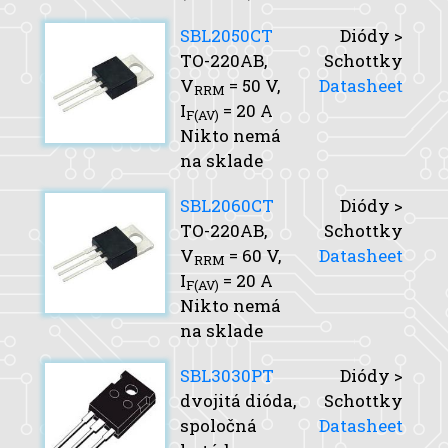
SBL2050CT
Diódy >
TO-220AB,
Schottky
V
= 50 V,
Datasheet
RRM
I
= 20 A
F(AV)
Nikto nemá
na sklade
SBL2060CT
Diódy >
TO-220AB,
Schottky
V
= 60 V,
Datasheet
RRM
I
= 20 A
F(AV)
Nikto nemá
na sklade
SBL3030PT
Diódy >
dvojitá dióda,
Schottky
spoločná
Datasheet