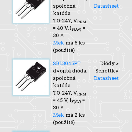
spoločná
Datasheet
katóda
TO-247,
V
RRM
= 40 V,
I
=
F(AV)
30 A
Mek
má 6 ks
(použité)
SBL3045PT
Diódy >
dvojitá dióda,
Schottky
spoločná
Datasheet
katóda
TO-247,
V
RRM
= 45 V,
I
=
F(AV)
30 A
Mek
má 2 ks
(použité)