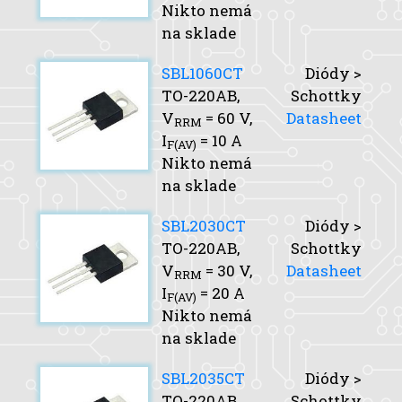
Nikto nemá
na sklade
SBL1060CT
Diódy >
TO-220AB,
Schottky
V
= 60 V,
Datasheet
RRM
I
= 10 A
F(AV)
Nikto nemá
na sklade
SBL2030CT
Diódy >
TO-220AB,
Schottky
V
= 30 V,
Datasheet
RRM
I
= 20 A
F(AV)
Nikto nemá
na sklade
SBL2035CT
Diódy >
TO-220AB,
Schottky