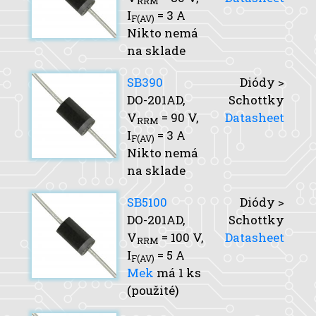
RRM
I
= 3 A
F(AV)
Nikto nemá
na sklade
SB390
Diódy >
DO-201AD,
Schottky
V
= 90 V,
Datasheet
RRM
I
= 3 A
F(AV)
Nikto nemá
na sklade
SB5100
Diódy >
DO-201AD,
Schottky
V
= 100 V,
Datasheet
RRM
I
= 5 A
F(AV)
Mek
má 1 ks
(použité)