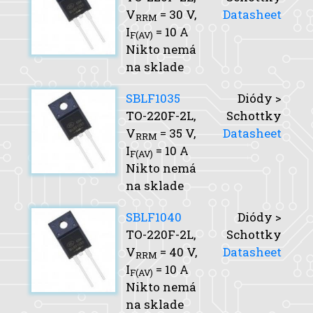
V
= 30 V,
Datasheet
RRM
I
= 10 A
F(AV)
Nikto nemá
na sklade
SBLF1035
Diódy >
TO-220F-2L,
Schottky
V
= 35 V,
Datasheet
RRM
I
= 10 A
F(AV)
Nikto nemá
na sklade
SBLF1040
Diódy >
TO-220F-2L,
Schottky
V
= 40 V,
Datasheet
RRM
I
= 10 A
F(AV)
Nikto nemá
na sklade