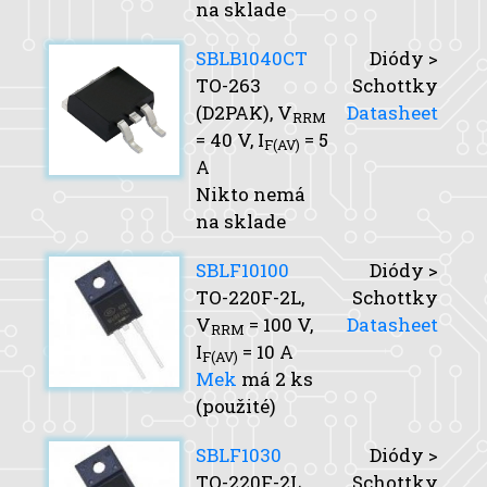
na sklade
SBLB1040CT
Diódy >
TO-263
Schottky
(D2PAK),
V
Datasheet
RRM
= 40 V,
I
= 5
F(AV)
A
Nikto nemá
na sklade
SBLF10100
Diódy >
TO-220F-2L,
Schottky
V
= 100 V,
Datasheet
RRM
I
= 10 A
F(AV)
Mek
má 2 ks
(použité)
SBLF1030
Diódy >
TO-220F-2L,
Schottky