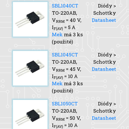
SBL1040CT
Diódy >
TO-220AB,
Schottky
V
= 40 V,
Datasheet
RRM
I
= 5 A
F(AV)
Mek
má 3 ks
(použité)
SBL1045CT
Diódy >
TO-220AB,
Schottky
V
= 45 V,
Datasheet
RRM
I
= 10 A
F(AV)
Mek
má 3 ks
(použité)
SBL1050CT
Diódy >
TO-220AB,
Schottky
V
= 50 V,
Datasheet
RRM
I
= 10 A
F(AV)