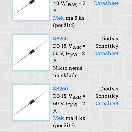
40 V,
I
= 2
Datasheet
F(AV)
A
Mek
má 5 ks
(použité)
SB250
Diódy >
DO-15,
V
=
Schottky
RRM
50 V,
I
= 2
Datasheet
F(AV)
A
Nikto nemá
na sklade
SB260
Diódy >
DO-15,
V
=
Schottky
RRM
60 V,
I
= 2
Datasheet
F(AV)
A
Mek
má 4 ks
(použité)