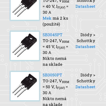
TO-247,
V
Schottky
RRM
= 40 V,
I
=
Datasheet
F(AV)
30 A
Mek
má 2 ks
(použité)
SB3045PT
Diódy >
TO-247,
V
Schottky
RRM
= 45 V,
I
=
Datasheet
F(AV)
30 A
Nikto nemá
na sklade
SB3050PT
Diódy >
TO-247,
V
Schottky
RRM
= 50 V,
I
=
Datasheet
F(AV)
30 A
Nikto nemá
na sklade