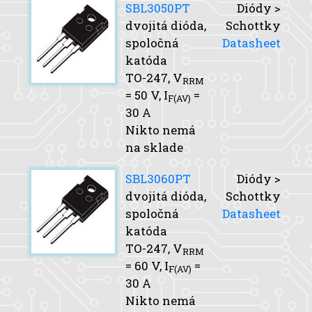
SBL3050PT
Diódy >
dvojitá dióda,
Schottky
spoločná
Datasheet
katóda
TO-247,
V
RRM
= 50 V,
I
=
F(AV)
30 A
Nikto nemá
na sklade
SBL3060PT
Diódy >
dvojitá dióda,
Schottky
spoločná
Datasheet
katóda
TO-247,
V
RRM
= 60 V,
I
=
F(AV)
30 A
Nikto nemá