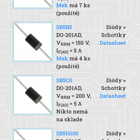
Mek
má 7 ks
(použité)
SB5B5
Diódy >
DO-201AD,
Schottky
V
= 150 V,
Datasheet
RRM
I
= 5 A
F(AV)
Mek
má 4 ks
(použité)
SB5C0
Diódy >
DO-201AD,
Schottky
V
= 200 V,
Datasheet
RRM
I
= 5 A
F(AV)
Nikto nemá
na sklade
SB5H100
Diódy >