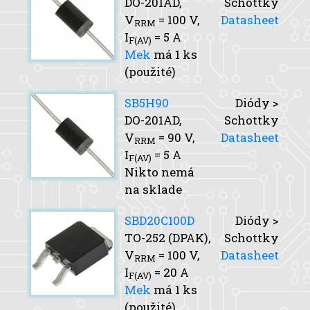
DO-201AD,
Schottky
V
= 100 V,
Datasheet
RRM
I
= 5 A
F(AV)
Mek
má 1 ks
(použité)
SB5H90
Diódy >
DO-201AD,
Schottky
V
= 90 V,
Datasheet
RRM
I
= 5 A
F(AV)
Nikto nemá
na sklade
SBD20C100D
Diódy >
TO-252 (DPAK),
Schottky
V
= 100 V,
Datasheet
RRM
I
= 20 A
F(AV)
Mek
má 1 ks
(použité)