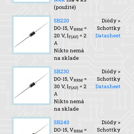
(použité)
SB220
Diódy >
DO-15,
V
=
Schottky
RRM
20 V,
I
= 2
Datasheet
F(AV)
A
Nikto nemá
na sklade
SB230
Diódy >
DO-15,
V
=
Schottky
RRM
30 V,
I
= 2
Datasheet
F(AV)
A
Nikto nemá
na sklade
SB240
Diódy >
DO-15,
V
=
Schottky
RRM