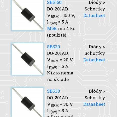
SB5150
Diódy >
DO-201AD,
Schottky
V
= 150 V,
Datasheet
RRM
I
= 5 A
F(AV)
Mek
má 4 ks
(použité)
SB520
Diódy >
DO-201AD,
Schottky
V
= 20 V,
Datasheet
RRM
I
= 5 A
F(AV)
Nikto nemá
na sklade
SB530
Diódy >
DO-201AD,
Schottky
V
= 30 V,
Datasheet
RRM
I
= 5 A
F(AV)