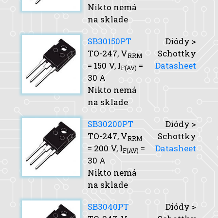
Nikto nemá
na sklade
SB30150PT
Diódy >
TO-247,
V
Schottky
RRM
= 150 V,
I
=
Datasheet
F(AV)
30 A
Nikto nemá
na sklade
SB30200PT
Diódy >
TO-247,
V
Schottky
RRM
= 200 V,
I
=
Datasheet
F(AV)
30 A
Nikto nemá
na sklade
SB3040PT
Diódy >