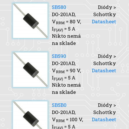
SB580
Diódy >
DO-201AD,
Schottky
V
= 80 V,
Datasheet
RRM
I
= 5 A
F(AV)
Nikto nemá
na sklade
SB590
Diódy >
DO-201AD,
Schottky
V
= 90 V,
Datasheet
RRM
I
= 5 A
F(AV)
Nikto nemá
na sklade
SB5B0
Diódy >
DO-201AD,
Schottky
V
= 100 V,
Datasheet
RRM
I
= 5 A
F(AV)