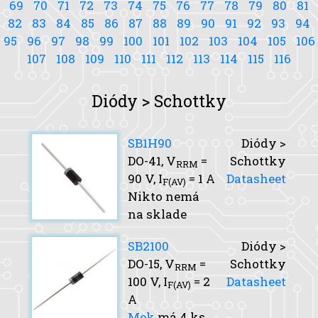
69
70
71
72
73
74
75
76
77
78
79
80
81
82
83
84
85
86
87
88
89
90
91
92
93
94
95
96
97
98
99
100
101
102
103
104
105
106
107
108
109
110
111
112
113
114
115
116
Diódy > Schottky
SB1H90
Diódy >
DO-41,
V
=
Schottky
RRM
90 V,
I
= 1 A
Datasheet
F(AV)
Nikto nemá
na sklade
SB2100
Diódy >
DO-15,
V
=
Schottky
RRM
100 V,
I
= 2
Datasheet
F(AV)
A
Mek
má 4 ks