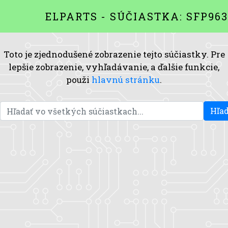
ELPARTS - SÚČIASTKA: SFP96
Toto je zjednodušené zobrazenie tejto súčiastky. Pre
lepšie zobrazenie, vyhľadávanie, a ďalšie funkcie,
použi
hlavnú stránku
.
Hľad