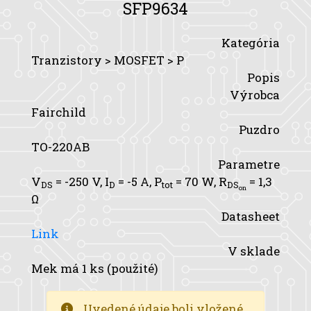
SFP9634
Kategória
Tranzistory > MOSFET > P
Popis
Výrobca
Fairchild
Puzdro
TO-220AB
Parametre
V
= -250 V,
I
= -5 A,
P
= 70 W,
R
= 1,3
DS
D
tot
DS
on
Ω
Datasheet
Link
V sklade
Mek má 1 ks (použité)
Uvedené údaje boli vložené