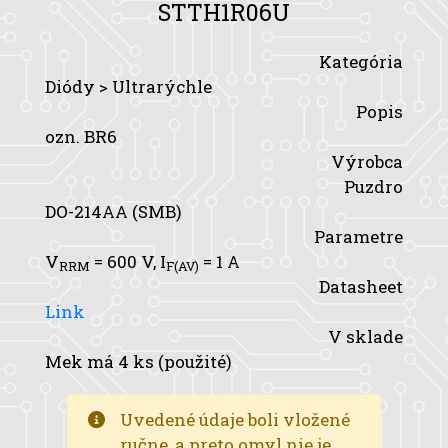
STTH1R06U
Kategória
Diódy > Ultrarýchle
Popis
ozn. BR6
Výrobca
Puzdro
DO-214AA (SMB)
Parametre
V
= 600 V,
I
= 1 A
RRM
F(AV)
Datasheet
Link
V sklade
Mek má 4 ks (použité)
Uvedené údaje boli vložené
ručne, a preto omyl nie je