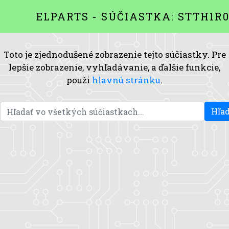
ELPARTS - SÚČIASTKA: STTH1R
Toto je zjednodušené zobrazenie tejto súčiastky. Pre
lepšie zobrazenie, vyhľadávanie, a ďalšie funkcie,
použi
hlavnú stránku
.
Hľad