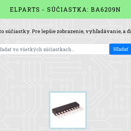
ELPARTS - SÚČIASTKA: BA6209N
to súčiastky. Pre lepšie zobrazenie, vyhľadávanie, a ď
Hľadať