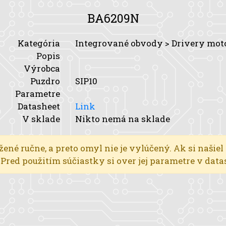
BA6209N
Kategória
Integrované obvody > Drivery mot
Popis
Výrobca
Puzdro
SIP10
Parametre
Datasheet
Link
V sklade
Nikto nemá na sklade
žené ručne, a preto omyl nie je vylúčený. Ak si našiel
l. Pred použitím súčiastky si over jej parametre v dat