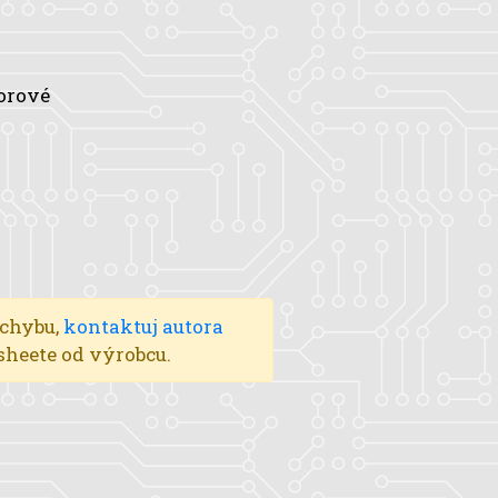
orové
 chybu,
kontaktuj autora
asheete od výrobcu.