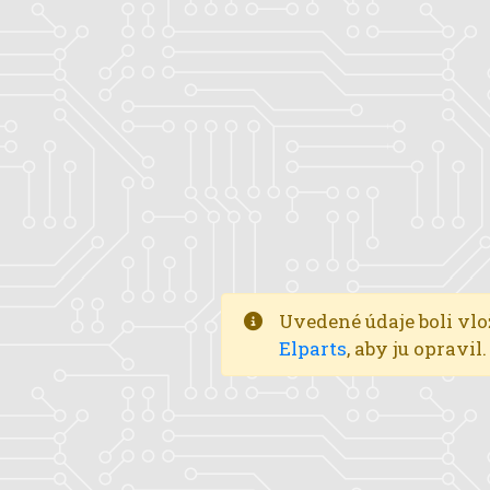
Uvedené údaje boli vlo
Elparts
, aby ju opravi