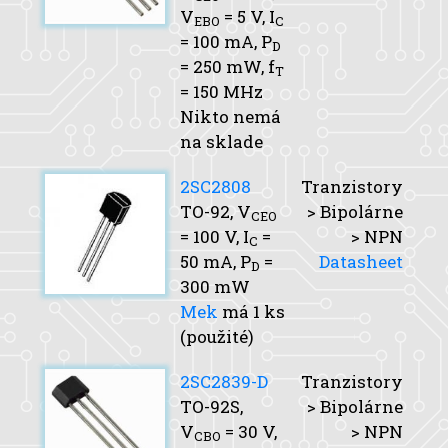
V
= 5 V,
I
EBO
C
= 100 mA,
P
D
= 250 mW,
f
T
= 150 MHz
Nikto nemá
na sklade
2SC2808
Tranzistory
TO-92,
V
> Bipolárne
CEO
= 100 V,
I
=
> NPN
C
50 mA,
P
=
Datasheet
D
300 mW
Mek
má 1 ks
(použité)
2SC2839-D
Tranzistory
TO-92S,
> Bipolárne
V
= 30 V,
> NPN
CBO