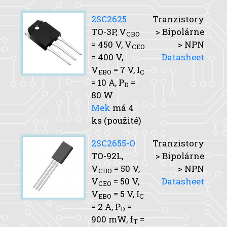
2SC2625
Tranzistory
TO-3P,
V
> Bipolárne
CBO
= 450 V,
V
> NPN
CEO
= 400 V,
Datasheet
V
= 7 V,
I
EBO
C
= 10 A,
P
=
D
80 W
Mek
má 4
ks (použité)
2SC2655-O
Tranzistory
TO-92L,
> Bipolárne
V
= 50 V,
> NPN
CBO
V
= 50 V,
Datasheet
CEO
V
= 5 V,
I
EBO
C
= 2 A,
P
=
D
900 mW,
f
=
T