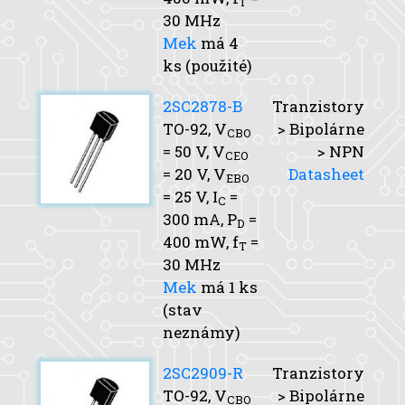
T
30 MHz
Mek
má 4
ks (použité)
2SC2878-B
Tranzistory
TO-92,
V
> Bipolárne
CBO
= 50 V,
V
> NPN
CEO
= 20 V,
V
Datasheet
EBO
= 25 V,
I
=
C
300 mA,
P
=
D
400 mW,
f
=
T
30 MHz
Mek
má 1 ks
(stav
neznámy)
2SC2909-R
Tranzistory
TO-92,
V
> Bipolárne
CBO