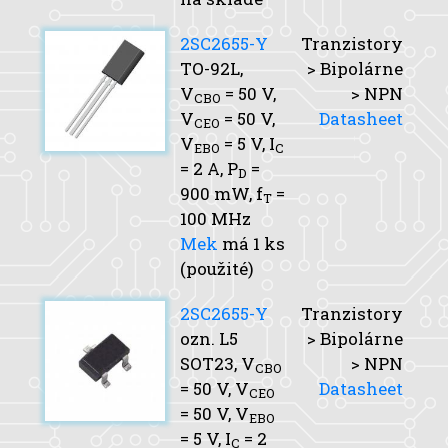
2SC2655-Y
Tranzistory
TO-92L,
> Bipolárne
V
= 50 V,
> NPN
CBO
V
= 50 V,
Datasheet
CEO
V
= 5 V,
I
EBO
C
= 2 A,
P
=
D
900 mW,
f
=
T
100 MHz
Mek
má 1 ks
(použité)
2SC2655-Y
Tranzistory
ozn. L5
> Bipolárne
SOT23,
V
> NPN
CBO
= 50 V,
V
Datasheet
CEO
= 50 V,
V
EBO
= 5 V,
I
= 2
C