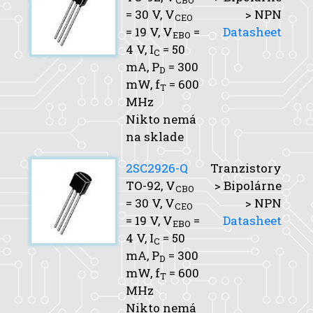
CBO
= 30 V,
V
> NPN
CEO
= 19 V,
V
=
Datasheet
EBO
4 V,
I
= 50
C
mA,
P
= 300
D
mW,
f
= 600
T
MHz
Nikto nemá
na sklade
2SC2926-Q
Tranzistory
TO-92,
V
> Bipolárne
CBO
= 30 V,
V
> NPN
CEO
= 19 V,
V
=
Datasheet
EBO
4 V,
I
= 50
C
mA,
P
= 300
D
mW,
f
= 600
T
MHz
Nikto nemá