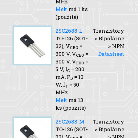
MHz
Mek
má 1 ks
(použité)
2SC2688-L
Tranzistory
TO-126 (SOT-
> Bipolárne
32),
V
=
> NPN
CBO
300 V,
V
=
Datasheet
CEO
300 V,
V
=
EBO
5 V,
I
= 200
C
mA,
P
= 10
D
W,
f
= 50
T
MHz
Mek
má 13
ks (použité)
2SC2688-M
Tranzistory
TO-126 (SOT-
> Bipolárne
32),
V
=
> NPN