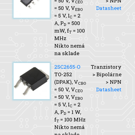
= 50 V,
V
> NPN
CEO
= 50 V,
V
Datasheet
EBO
= 5 V,
I
= 2
C
A,
P
= 500
D
mW,
f
= 100
T
MHz
Nikto nemá
na sklade
2SC2655-O
Tranzistory
TO-252
> Bipolárne
(DPAK),
V
> NPN
CBO
= 50 V,
V
Datasheet
CEO
= 50 V,
V
EBO
= 5 V,
I
= 2
C
A,
P
= 1 W,
D
f
= 100 MHz
T
Nikto nemá
na sklade