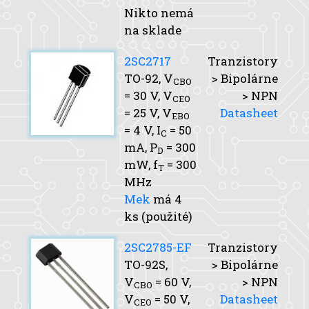
Nikto nemá
na sklade
2SC2717
Tranzistory
TO-92,
V
> Bipolárne
CBO
= 30 V,
V
> NPN
CEO
= 25 V,
V
Datasheet
EBO
= 4 V,
I
= 50
C
mA,
P
= 300
D
mW,
f
= 300
T
MHz
Mek
má 4
ks (použité)
2SC2785-EF
Tranzistory
TO-92S,
> Bipolárne
V
= 60 V,
> NPN
CBO
V
= 50 V,
Datasheet
CEO