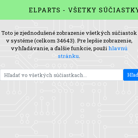
ELPARTS - VŠETKY SÚČIASTK
Toto je zjednodušené zobrazenie všetkých súčiastok
v systéme (celkom 34643). Pre lepšie zobrazenie,
vyhľadávanie, a ďalšie funkcie, použi
hlavnú
stránku
.
Hľad