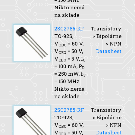
Nikto nemá
na sklade
2SC2785-KF
Tranzistory
TO-92S,
> Bipolárne
V
= 60 V,
> NPN
CBO
V
= 50 V,
Datasheet
CEO
V
= 5 V,
I
EBO
C
= 100 mA,
P
D
= 250 mW,
f
T
= 150 MHz
Nikto nemá
na sklade
2SC2785-RF
Tranzistory
TO-92S,
> Bipolárne
V
= 60 V,
> NPN
CBO
V
= 50 V,
Datasheet
CEO