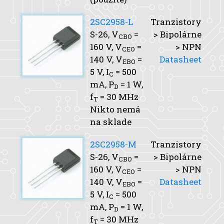
2SC2958-L
Tranzistory
S-26,
V
=
> Bipolárne
CBO
160 V,
V
=
> NPN
CEO
140 V,
V
=
Datasheet
EBO
5 V,
I
= 500
C
mA,
P
= 1 W,
D
f
= 30 MHz
T
Nikto nemá
na sklade
2SC2958-M
Tranzistory
S-26,
V
=
> Bipolárne
CBO
160 V,
V
=
> NPN
CEO
140 V,
V
=
Datasheet
EBO
5 V,
I
= 500
C
mA,
P
= 1 W,
D
f
= 30 MHz
T