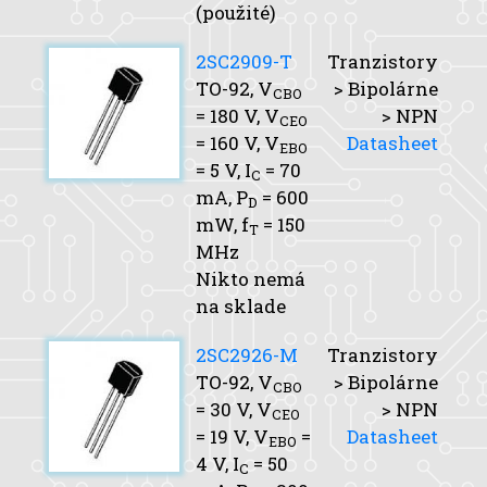
(použité)
2SC2909-T
Tranzistory
TO-92,
V
> Bipolárne
CBO
= 180 V,
V
> NPN
CEO
= 160 V,
V
Datasheet
EBO
= 5 V,
I
= 70
C
mA,
P
= 600
D
mW,
f
= 150
T
MHz
Nikto nemá
na sklade
2SC2926-M
Tranzistory
TO-92,
V
> Bipolárne
CBO
= 30 V,
V
> NPN
CEO
= 19 V,
V
=
Datasheet
EBO
4 V,
I
= 50
C