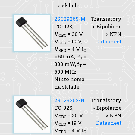
na sklade
2SC2926S-M
Tranzistory
TO-92S,
> Bipolárne
V
= 30 V,
> NPN
CBO
V
= 19 V,
Datasheet
CEO
V
= 4 V,
I
EBO
C
= 50 mA,
P
=
D
300 mW,
f
=
T
600 MHz
Nikto nemá
na sklade
2SC2926S-N
Tranzistory
TO-92S,
> Bipolárne
V
= 30 V,
> NPN
CBO
V
= 19 V,
Datasheet
CEO
V
= 4 V,
I
EBO
C