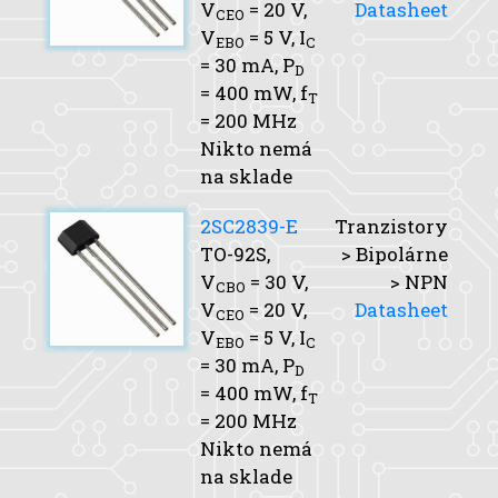
V
= 20 V,
Datasheet
CEO
V
= 5 V,
I
EBO
C
= 30 mA,
P
D
= 400 mW,
f
T
= 200 MHz
Nikto nemá
na sklade
2SC2839-E
Tranzistory
TO-92S,
> Bipolárne
V
= 30 V,
> NPN
CBO
V
= 20 V,
Datasheet
CEO
V
= 5 V,
I
EBO
C
= 30 mA,
P
D
= 400 mW,
f
T
= 200 MHz
Nikto nemá
na sklade