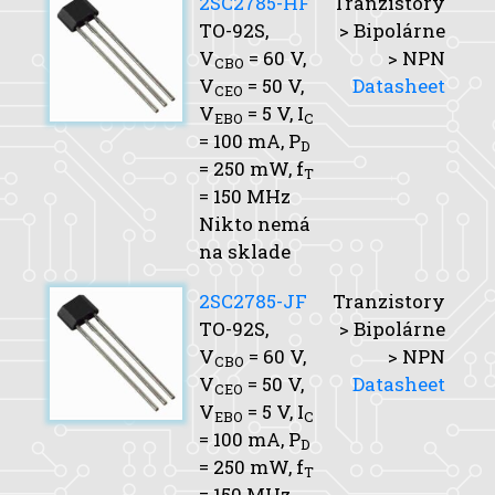
2SC2785-HF
Tranzistory
TO-92S,
> Bipolárne
V
= 60 V,
> NPN
CBO
V
= 50 V,
Datasheet
CEO
V
= 5 V,
I
EBO
C
= 100 mA,
P
D
= 250 mW,
f
T
= 150 MHz
Nikto nemá
na sklade
2SC2785-JF
Tranzistory
TO-92S,
> Bipolárne
V
= 60 V,
> NPN
CBO
V
= 50 V,
Datasheet
CEO
V
= 5 V,
I
EBO
C
= 100 mA,
P
D
= 250 mW,
f
T
= 150 MHz