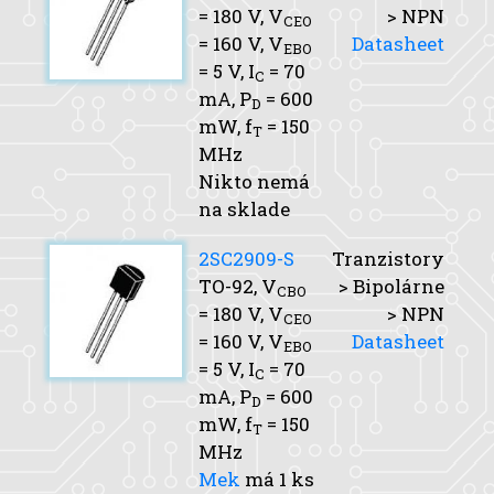
= 180 V,
V
> NPN
CEO
= 160 V,
V
Datasheet
EBO
= 5 V,
I
= 70
C
mA,
P
= 600
D
mW,
f
= 150
T
MHz
Nikto nemá
na sklade
2SC2909-S
Tranzistory
TO-92,
V
> Bipolárne
CBO
= 180 V,
V
> NPN
CEO
= 160 V,
V
Datasheet
EBO
= 5 V,
I
= 70
C
mA,
P
= 600
D
mW,
f
= 150
T
MHz
Mek
má 1 ks