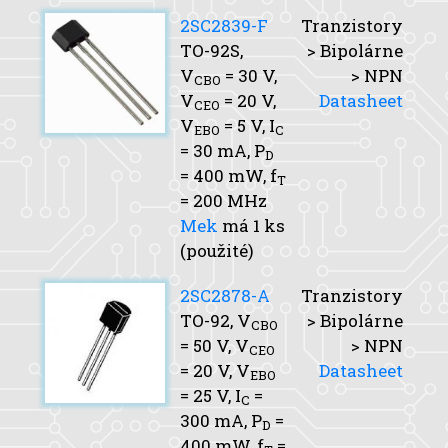
2SC2839-F
Tranzistory
TO-92S,
> Bipolárne
V
= 30 V,
> NPN
CBO
V
= 20 V,
Datasheet
CEO
V
= 5 V,
I
EBO
C
= 30 mA,
P
D
= 400 mW,
f
T
= 200 MHz
Mek
má 1 ks
(použité)
2SC2878-A
Tranzistory
TO-92,
V
> Bipolárne
CBO
= 50 V,
V
> NPN
CEO
= 20 V,
V
Datasheet
EBO
= 25 V,
I
=
C
300 mA,
P
=
D
400 mW,
f
=