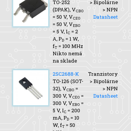
TO-252
> Bipolárne
(DPAK),
V
> NPN
CBO
= 50 V,
V
Datasheet
CEO
= 50 V,
V
EBO
= 5 V,
I
= 2
C
A,
P
= 1 W,
D
f
= 100 MHz
T
Nikto nemá
na sklade
2SC2688-K
Tranzistory
TO-126 (SOT-
> Bipolárne
32),
V
=
> NPN
CBO
300 V,
V
=
Datasheet
CEO
300 V,
V
=
EBO
5 V,
I
= 200
C
mA,
P
= 10
D
W,
f
= 50
T