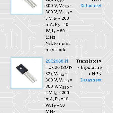
CBO
300 V,
V
=
Datasheet
CEO
300 V,
V
=
EBO
5 V,
I
= 200
C
mA,
P
= 10
D
W,
f
= 50
T
MHz
Nikto nemá
na sklade
2SC2688-N
Tranzistory
TO-126 (SOT-
> Bipolárne
32),
V
=
> NPN
CBO
300 V,
V
=
Datasheet
CEO
300 V,
V
=
EBO
5 V,
I
= 200
C
mA,
P
= 10
D
W,
f
= 50
T
MHz