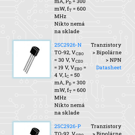
mA,
P
= 300
D
mW,
f
= 600
T
MHz
Nikto nemá
na sklade
2SC2926-N
Tranzistory
TO-92,
V
> Bipolárne
CBO
= 30 V,
V
> NPN
CEO
= 19 V,
V
=
Datasheet
EBO
4 V,
I
= 50
C
mA,
P
= 300
D
mW,
f
= 600
T
MHz
Nikto nemá
na sklade
2SC2926-P
Tranzistory
TO-92,
V
> Bipolárne