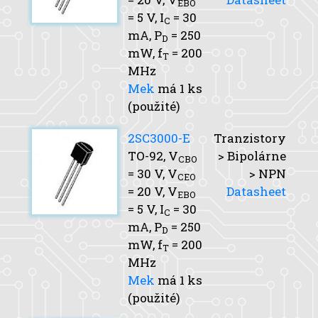
EBO
= 5 V,
I
= 30
C
mA,
P
= 250
D
mW,
f
= 200
T
MHz
Mek
má 1 ks
(použité)
2SC3000-E
Tranzistory
TO-92,
V
> Bipolárne
CBO
= 30 V,
V
> NPN
CEO
= 20 V,
V
Datasheet
EBO
= 5 V,
I
= 30
C
mA,
P
= 250
D
mW,
f
= 200
T
MHz
Mek
má 1 ks
(použité)