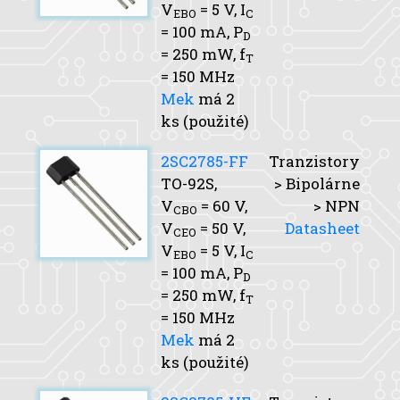
V
= 5 V,
I
EBO
C
= 100 mA,
P
D
= 250 mW,
f
T
= 150 MHz
Mek
má 2
ks (použité)
2SC2785-FF
Tranzistory
TO-92S,
> Bipolárne
V
= 60 V,
> NPN
CBO
V
= 50 V,
Datasheet
CEO
V
= 5 V,
I
EBO
C
= 100 mA,
P
D
= 250 mW,
f
T
= 150 MHz
Mek
má 2
ks (použité)