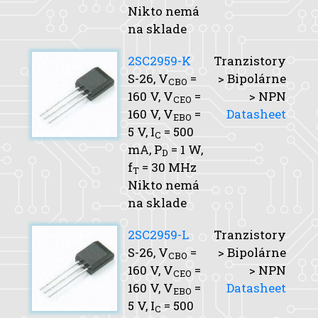
Nikto nemá
na sklade
2SC2959-K
Tranzistory
S-26,
V
=
> Bipolárne
CBO
160 V,
V
=
> NPN
CEO
160 V,
V
=
Datasheet
EBO
5 V,
I
= 500
C
mA,
P
= 1 W,
D
f
= 30 MHz
T
Nikto nemá
na sklade
2SC2959-L
Tranzistory
S-26,
V
=
> Bipolárne
CBO
160 V,
V
=
> NPN
CEO
160 V,
V
=
Datasheet
EBO
5 V,
I
= 500
C