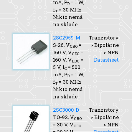
mA,
P
= 1 W,
D
f
= 30 MHz
T
Nikto nemá
na sklade
2SC2959-M
Tranzistory
S-26,
V
=
> Bipolárne
CBO
160 V,
V
=
> NPN
CEO
160 V,
V
=
Datasheet
EBO
5 V,
I
= 500
C
mA,
P
= 1 W,
D
f
= 30 MHz
T
Nikto nemá
na sklade
2SC3000-D
Tranzistory
TO-92,
V
> Bipolárne
CBO
= 30 V,
V
> NPN
CEO
= 20 V,
V
Datasheet