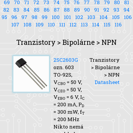
69
70
71
72
73
74
75
76
77
78
79
80
81
82
83
84
85
86
87
88
89
90
91
92
93
94
95
96
97
98
99
100
101
102
103
104
105
106
107
108
109
110
111
112
113
114
115
116
Tranzistory > Bipolárne > NPN
2SC2603G
Tranzistory
ozn. 603
> Bipolárne
TO-92S,
> NPN
V
= 50 V,
Datasheet
CBO
V
= 50 V,
CEO
V
= 6 V,
I
EBO
C
= 200 mA,
P
D
= 300 mW,
f
T
= 200 MHz
Nikto nemá