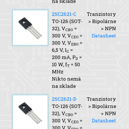
na sklade
2SC2621-C
Tranzistory
TO-126 (SOT-
> Bipolárne
32),
V
=
> NPN
CBO
300 V,
V
=
Datasheet
CEO
300 V,
V
=
EBO
6,5 V,
I
=
C
200 mA,
P
=
D
10 W,
f
= 50
T
MHz
Nikto nemá
na sklade
2SC2621-D
Tranzistory
TO-126 (SOT-
> Bipolárne
32),
V
=
> NPN
CBO
300 V,
V
=
Datasheet
CEO
300 V,
V
=