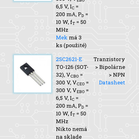
EBO
6,5 V,
I
=
C
200 mA,
P
=
D
10 W,
f
= 50
T
MHz
Mek
má 3
ks (použité)
2SC2621-E
Tranzistory
TO-126 (SOT-
> Bipolárne
32),
V
=
> NPN
CBO
300 V,
V
=
Datasheet
CEO
300 V,
V
=
EBO
6,5 V,
I
=
C
200 mA,
P
=
D
10 W,
f
= 50
T
MHz
Nikto nemá
na sklade