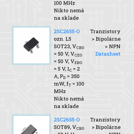
100 MHz
Nikto nemá
na sklade
2SC2655-O
Tranzistory
ozn. L5
> Bipolárne
SOT23,
V
> NPN
CBO
= 50 V,
V
Datasheet
CEO
= 50 V,
V
EBO
= 5 V,
I
= 2
C
A,
P
= 350
D
mW,
f
= 100
T
MHz
Nikto nemá
na sklade
2SC2655-O
Tranzistory
SOT89,
V
> Bipolárne
CBO