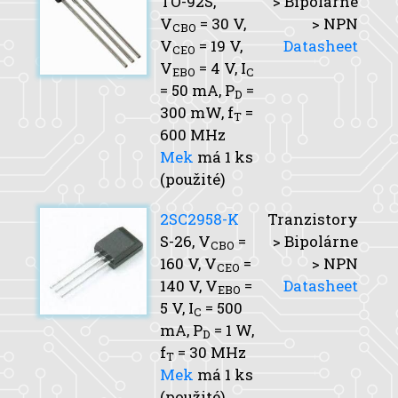
TO-92S,
> Bipolárne
V
= 30 V,
> NPN
CBO
V
= 19 V,
Datasheet
CEO
V
= 4 V,
I
EBO
C
= 50 mA,
P
=
D
300 mW,
f
=
T
600 MHz
Mek
má 1 ks
(použité)
2SC2958-K
Tranzistory
S-26,
V
=
> Bipolárne
CBO
160 V,
V
=
> NPN
CEO
140 V,
V
=
Datasheet
EBO
5 V,
I
= 500
C
mA,
P
= 1 W,
D
f
= 30 MHz
T
Mek
má 1 ks
(použité)