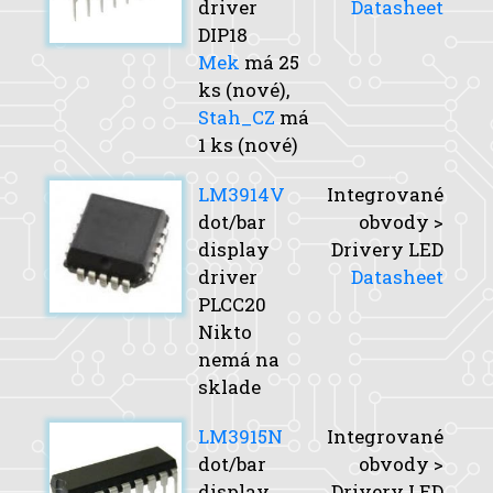
driver
Datasheet
DIP18
Mek
má 25
ks (nové),
Stah_CZ
má
1 ks (nové)
LM3914V
Integrované
dot/bar
obvody >
display
Drivery LED
driver
Datasheet
PLCC20
Nikto
nemá na
sklade
LM3915N
Integrované
dot/bar
obvody >
display
Drivery LED