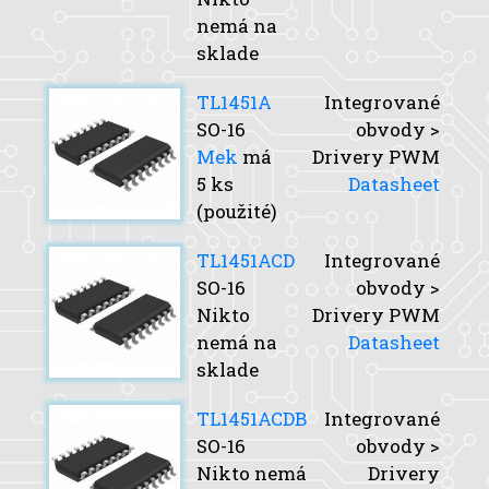
nemá na
sklade
TL1451A
Integrované
SO-16
obvody >
Mek
má
Drivery PWM
5 ks
Datasheet
(použité)
TL1451ACD
Integrované
SO-16
obvody >
Nikto
Drivery PWM
nemá na
Datasheet
sklade
TL1451ACDB
Integrované
SO-16
obvody >
Nikto nemá
Drivery