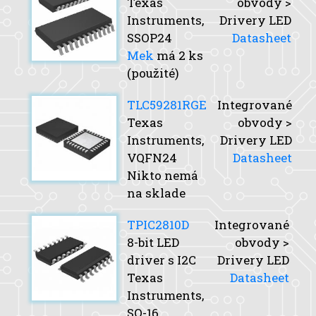
Texas
obvody >
Instruments,
Drivery LED
SSOP24
Datasheet
Mek
má 2 ks
(použité)
TLC59281RGE
Integrované
Texas
obvody >
Instruments,
Drivery LED
VQFN24
Datasheet
Nikto nemá
na sklade
TPIC2810D
Integrované
8-bit LED
obvody >
driver s I2C
Drivery LED
Texas
Datasheet
Instruments,
SO-16