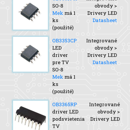
SO-8
obvody >
Mek
má 1
Drivery LED
ks
Datasheet
(použité)
OB3353CP
Integrované
LED
obvody >
driver
Drivery LED
pre TV
Datasheet
SO-8
Mek
má 1
ks
(použité)
OB3365RP
Integrované
driver LED
obvody >
podsvietenia
Drivery LED
TV