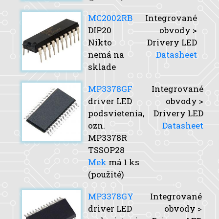
MC2002RB
Integrované
DIP20
obvody >
Nikto
Drivery LED
nemá na
Datasheet
sklade
MP3378GF
Integrované
driver LED
obvody >
podsvietenia,
Drivery LED
ozn.
Datasheet
MP3378R
TSSOP28
Mek
má 1 ks
(použité)
MP3378GY
Integrované
driver LED
obvody >