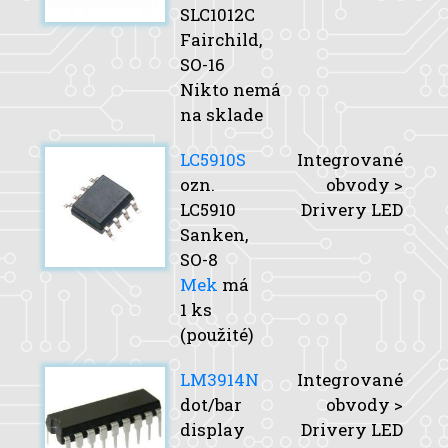
SLC1012C
Fairchild,
SO-16
Nikto nemá
na sklade
LC5910S
Integrované
ozn.
obvody >
LC5910
Drivery LED
Sanken,
SO-8
Mek
má
1 ks
(použité)
LM3914N
Integrované
dot/bar
obvody >
display
Drivery LED