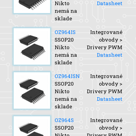
Nikto
Datasheet
nemá na
sklade
OZ964IS
Integrované
SSOP20
obvody >
Nikto
Drivery PWM
nemá na
Datasheet
sklade
OZ964ISN
Integrované
SSOP20
obvody >
Nikto
Drivery PWM
nemá na
Datasheet
sklade
OZ964S
Integrované
SSOP20
obvody >
Nikto
Drivery PWM