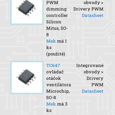
PWM
obvody >
dimming
Drivery PWM
controller
Datasheet
Silicon
Mitus, SO-
8
Mek
má 1
ks
(použité)
TC647
Integrované
ovládač
obvody >
otáčok
Drivery
ventilátora
PWM
Microchip,
Datasheet
SO-8
Mek
má 3
ks