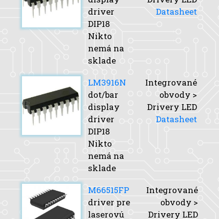
driver
Datasheet
DIP18
Nikto
nemá na
sklade
LM3916N
Integrované
dot/bar
obvody >
display
Drivery LED
driver
Datasheet
DIP18
Nikto
nemá na
sklade
M66515FP
Integrované
driver pre
obvody >
laserovú
Drivery LED