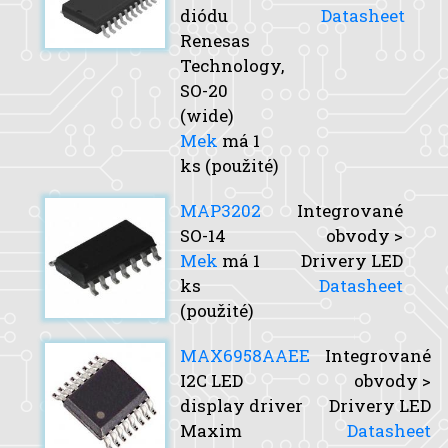
diódu
Datasheet
Renesas
Technology,
SO-20
(wide)
Mek
má 1
ks (použité)
MAP3202
Integrované
SO-14
obvody >
Mek
má 1
Drivery LED
ks
Datasheet
(použité)
MAX6958AAEE
Integrované
I2C LED
obvody >
display driver
Drivery LED
Maxim
Datasheet