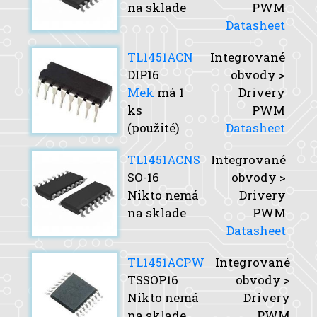
na sklade
PWM
Datasheet
TL1451ACN
Integrované
DIP16
obvody >
Mek
má 1
Drivery
ks
PWM
(použité)
Datasheet
TL1451ACNS
Integrované
SO-16
obvody >
Nikto nemá
Drivery
na sklade
PWM
Datasheet
TL1451ACPW
Integrované
TSSOP16
obvody >
Nikto nemá
Drivery
na sklade
PWM