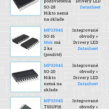
podsvietenia
Drivery LED
SO-28
Datasheet
Nikto nemá
na sklade
MP3394S
Integrované
SO-16
obvody >
Mek
má
Drivery LED
2 ks
Datasheet
(použité)
MP3394S
Integrované
SO-20
obvody >
Nikto
Drivery LED
nemá na
Datasheet
sklade
MP3394S
Integrované
TSSOP16
obvody >