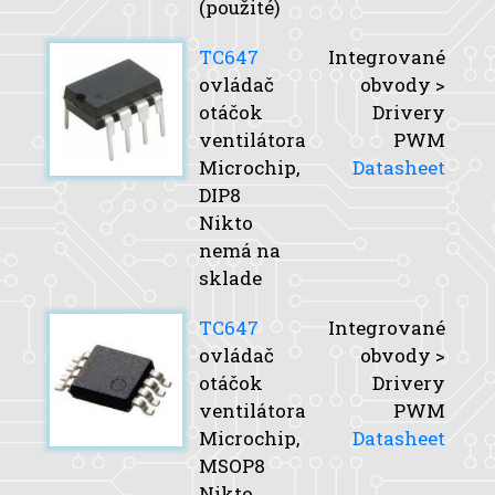
(použité)
TC647
Integrované
ovládač
obvody >
otáčok
Drivery
ventilátora
PWM
Microchip,
Datasheet
DIP8
Nikto
nemá na
sklade
TC647
Integrované
ovládač
obvody >
otáčok
Drivery
ventilátora
PWM
Microchip,
Datasheet
MSOP8
Nikto