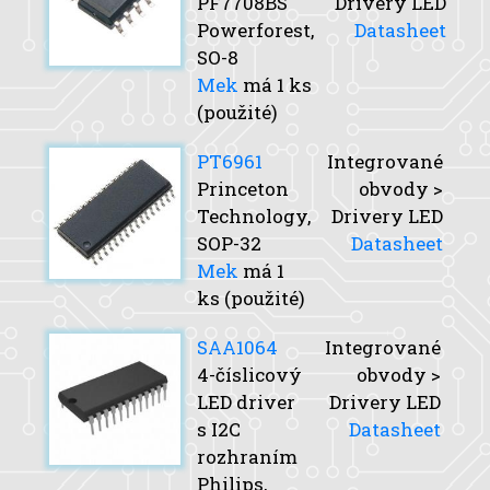
PF7708BS
Drivery LED
Powerforest,
Datasheet
SO-8
Mek
má 1 ks
(použité)
PT6961
Integrované
Princeton
obvody >
Technology,
Drivery LED
SOP-32
Datasheet
Mek
má 1
ks (použité)
SAA1064
Integrované
4-číslicový
obvody >
LED driver
Drivery LED
s I2C
Datasheet
rozhraním
Philips,