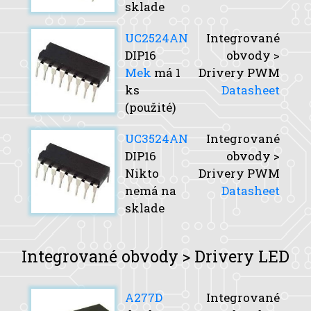
sklade
UC2524AN
Integrované
DIP16
obvody >
Mek
má 1
Drivery PWM
ks
Datasheet
(použité)
UC3524AN
Integrované
DIP16
obvody >
Nikto
Drivery PWM
nemá na
Datasheet
sklade
Integrované obvody > Drivery LED
A277D
Integrované