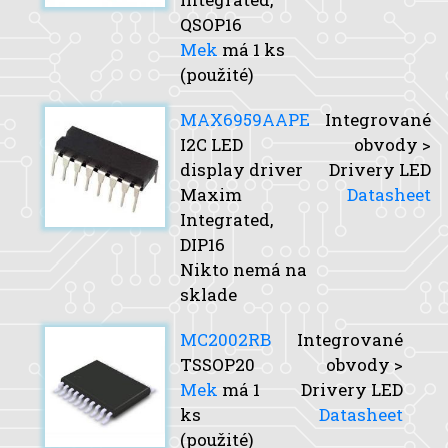
QSOP16
Mek
má 1 ks
(použité)
MAX6959AAPE
Integrované
I2C LED
obvody >
display driver
Drivery LED
Maxim
Datasheet
Integrated,
DIP16
Nikto nemá na
sklade
MC2002RB
Integrované
TSSOP20
obvody >
Mek
má 1
Drivery LED
ks
Datasheet
(použité)