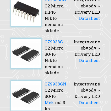
O2 Micro,
obvody >
DIP16
Drivery LED
Nikto
Datasheet
nemá na
sklade
OZ9938G
Integrované
O2 Micro,
obvody >
SO-16
Drivery LED
Nikto
Datasheet
nemá na
sklade
OZ9938GN
Integrované
O2 Micro,
obvody >
SO-16
Drivery LED
Mek
má 5
Datasheet
ks