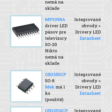
nemá na
sklade
MP3398A
Integrované
driver LED
obvody >
pásov pre
Drivery LED
televízory
Datasheet
SO-20
Nikto
nemá na
sklade
OB3350CP
Integrované
SO-8
obvody >
Mek
má 1
Drivery LED
ks
Datasheet
(použité)
OB33510CP
Integrované