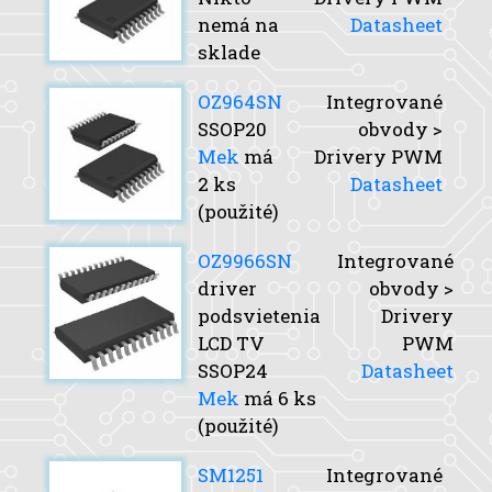
nemá na
Datasheet
sklade
OZ964SN
Integrované
SSOP20
obvody >
Mek
má
Drivery PWM
2 ks
Datasheet
(použité)
OZ9966SN
Integrované
driver
obvody >
podsvietenia
Drivery
LCD TV
PWM
SSOP24
Datasheet
Mek
má 6 ks
(použité)
SM1251
Integrované