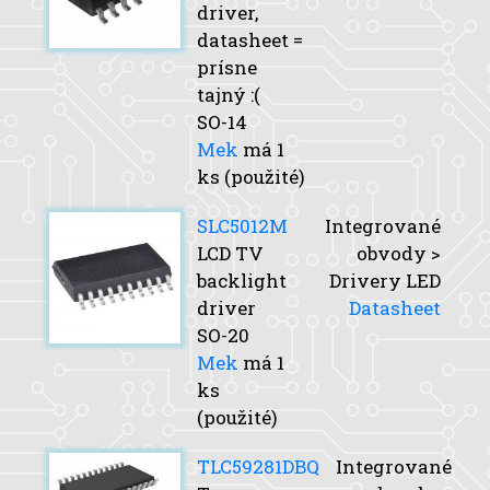
driver,
datasheet =
prísne
tajný :(
SO-14
Mek
má 1
ks (použité)
SLC5012M
Integrované
LCD TV
obvody >
backlight
Drivery LED
driver
Datasheet
SO-20
Mek
má 1
ks
(použité)
TLC59281DBQ
Integrované