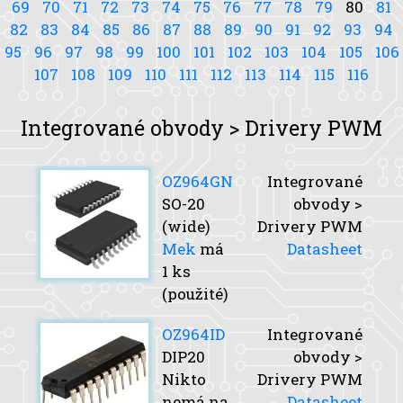
69
70
71
72
73
74
75
76
77
78
79
80
81
82
83
84
85
86
87
88
89
90
91
92
93
94
95
96
97
98
99
100
101
102
103
104
105
106
107
108
109
110
111
112
113
114
115
116
Integrované obvody > Drivery PWM
OZ964GN
Integrované
SO-20
obvody >
(wide)
Drivery PWM
Mek
má
Datasheet
1 ks
(použité)
OZ964ID
Integrované
DIP20
obvody >
Nikto
Drivery PWM
nemá na
Datasheet