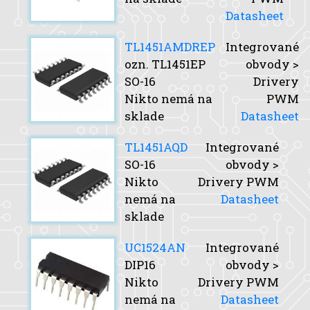
Datasheet
TL1451AMDREP
Integrované
ozn. TL1451EP
obvody >
SO-16
Drivery
Nikto nemá na
PWM
sklade
Datasheet
TL1451AQD
Integrované
SO-16
obvody >
Nikto
Drivery PWM
nemá na
Datasheet
sklade
UC1524AN
Integrované
DIP16
obvody >
Nikto
Drivery PWM
nemá na
Datasheet