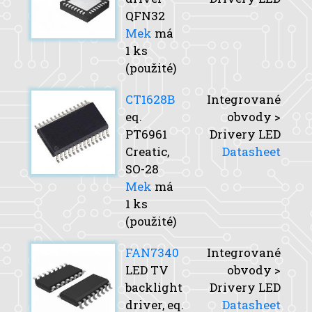
QFN32
Mek
má
1 ks
(použité)
CT1628B
Integrované
eq.
obvody >
PT6961
Drivery LED
Creatic,
Datasheet
SO-28
Mek
má
1 ks
(použité)
FAN7340
Integrované
LED TV
obvody >
backlight
Drivery LED
driver, eq.
Datasheet