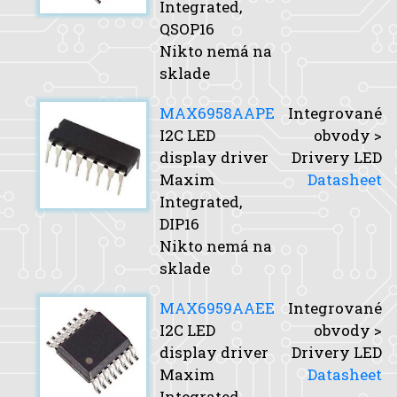
Integrated,
QSOP16
Nikto nemá na
sklade
MAX6958AAPE
Integrované
I2C LED
obvody >
display driver
Drivery LED
Maxim
Datasheet
Integrated,
DIP16
Nikto nemá na
sklade
MAX6959AAEE
Integrované
I2C LED
obvody >
display driver
Drivery LED
Maxim
Datasheet
Integrated,