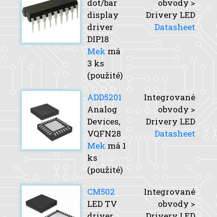
dot/bar
obvody >
display
Drivery LED
driver
Datasheet
DIP18
Mek
má
3 ks
(použité)
ADD5201
Integrované
Analog
obvody >
Devices,
Drivery LED
VQFN28
Datasheet
Mek
má 1
ks
(použité)
CM502
Integrované
LED TV
obvody >
driver
Drivery LED