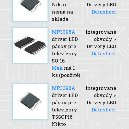
Nikto
Drivery LED
nemá na
Datasheet
sklade
MP3398A
Integrované
driver LED
obvody >
pásov pre
Drivery LED
televízory
Datasheet
SO-16
Mek
má 1
ks (použité)
MP3398A
Integrované
driver LED
obvody >
pásov pre
Drivery LED
televízory
Datasheet
TSSOP16
Nikto