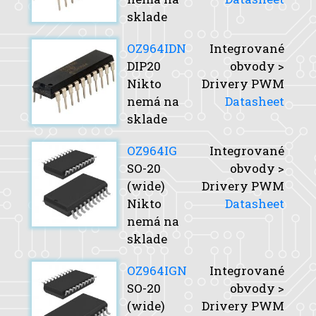
sklade
OZ964IDN
Integrované
DIP20
obvody >
Nikto
Drivery PWM
nemá na
Datasheet
sklade
OZ964IG
Integrované
SO-20
obvody >
(wide)
Drivery PWM
Nikto
Datasheet
nemá na
sklade
OZ964IGN
Integrované
SO-20
obvody >
(wide)
Drivery PWM