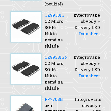
(použité)
OZ9938IG
Integrované
O2 Micro,
obvody >
SO-16
Drivery LED
Nikto
Datasheet
nemá na
sklade
OZ9938IGN
Integrované
O2 Micro,
obvody >
SO-16
Drivery LED
Nikto
Datasheet
nemá na
sklade
PF7708B
Integrované
ozn.
obvody >