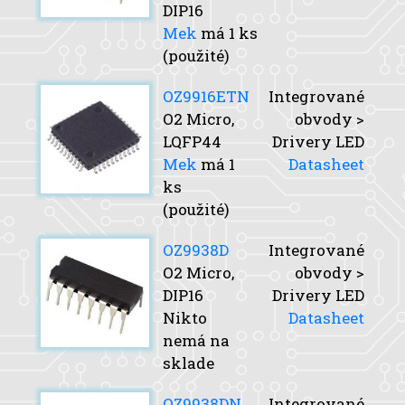
DIP16
Mek
má 1 ks
(použité)
OZ9916ETN
Integrované
O2 Micro,
obvody >
LQFP44
Drivery LED
Mek
má 1
Datasheet
ks
(použité)
OZ9938D
Integrované
O2 Micro,
obvody >
DIP16
Drivery LED
Nikto
Datasheet
nemá na
sklade
OZ9938DN
Integrované