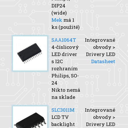
DIP24
(wide)
Mek
má 1
ks (použité)
SAA1064T
Integrované
4-číslicový
obvody >
LED driver
Drivery LED
s I2C
Datasheet
rozhraním
Philips, SO-
24
Nikto nemá
na sklade
SLC3011M
Integrované
LCD TV
obvody >
backlight
Drivery LED