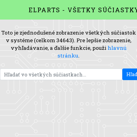
ELPARTS - VŠETKY SÚČIASTK
Toto je zjednodušené zobrazenie všetkých súčiastok
v systéme (celkom 34643). Pre lepšie zobrazenie,
vyhľadávanie, a ďalšie funkcie, použi
hlavnú
stránku
.
Hľad