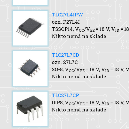
TLC27L4IPW
ozn. P27L4I
TSSOP14,
V
/V
= 18 V,
V
= 18
CC
EE
ID
Nikto nemá na sklade
TLC27L7CD
ozn. 27L7C
SO-8,
V
/V
= 18 V,
V
= 18 V,
CC
EE
ID
Nikto nemá na sklade
TLC27L7CP
DIP8,
V
/V
= 18 V,
V
= 18 V,
CC
EE
ID
Nikto nemá na sklade