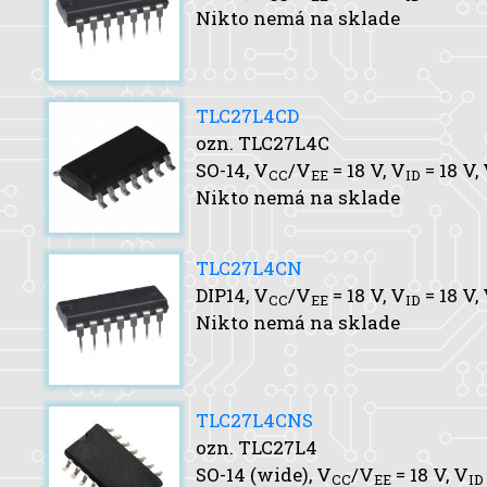
Nikto nemá na sklade
TLC27L4CD
ozn. TLC27L4C
SO-14,
V
/V
= 18 V,
V
= 18 V,
CC
EE
ID
Nikto nemá na sklade
TLC27L4CN
DIP14,
V
/V
= 18 V,
V
= 18 V,
CC
EE
ID
Nikto nemá na sklade
TLC27L4CNS
ozn. TLC27L4
SO-14 (wide),
V
/V
= 18 V,
V
CC
EE
ID