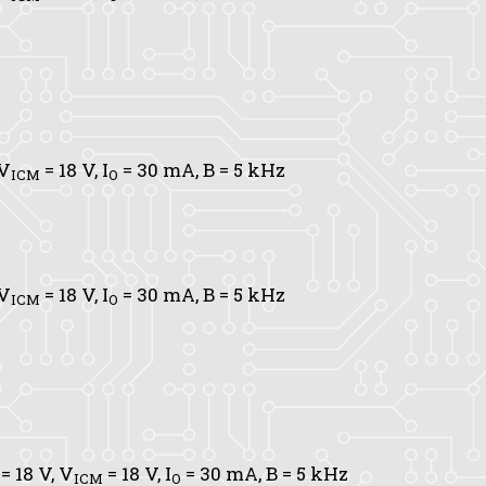
V
= 18 V,
I
= 30 mA,
B
= 5 kHz
ICM
O
V
= 18 V,
I
= 30 mA,
B
= 5 kHz
ICM
O
= 18 V,
V
= 18 V,
I
= 30 mA,
B
= 5 kHz
ICM
O