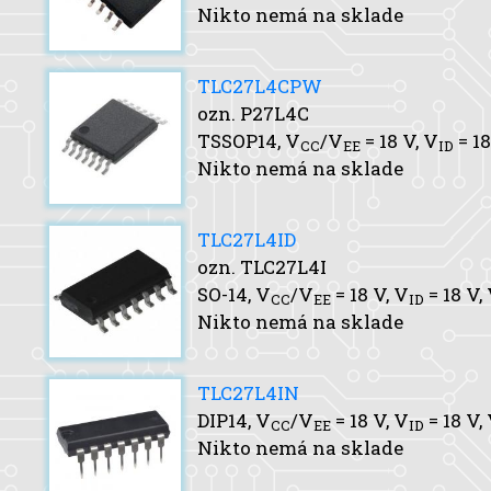
Nikto nemá na sklade
TLC27L4CPW
ozn. P27L4C
TSSOP14,
V
/V
= 18 V,
V
= 18
CC
EE
ID
Nikto nemá na sklade
TLC27L4ID
ozn. TLC27L4I
SO-14,
V
/V
= 18 V,
V
= 18 V,
CC
EE
ID
Nikto nemá na sklade
TLC27L4IN
DIP14,
V
/V
= 18 V,
V
= 18 V,
CC
EE
ID
Nikto nemá na sklade