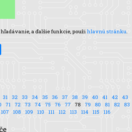
hľadávanie, a ďalšie funkcie, použi
hlavnú stránku
.
31
32
33
34
35
36
37
38
39
40
41
42
43
0
71
72
73
74
75
76
77
78
79
80
81
82
83
107
108
109
110
111
112
113
114
115
116
če