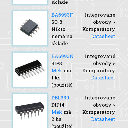
sklade
BA6993F
Integrované
SO-8
obvody >
Nikto
Komparátory
nemá na
Datasheet
sklade
BA6993N
Integrované
SIP8
obvody >
Mek
má
Komparátory
1 ks
Datasheet
(použité)
DBL339
Integrované
DIP14
obvody >
Mek
má
Komparátory
2 ks
Datasheet
(použité)