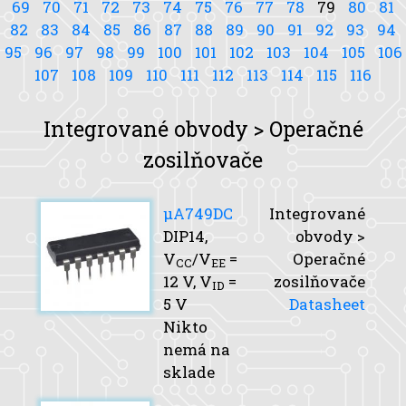
69
70
71
72
73
74
75
76
77
78
79
80
81
82
83
84
85
86
87
88
89
90
91
92
93
94
95
96
97
98
99
100
101
102
103
104
105
106
107
108
109
110
111
112
113
114
115
116
Integrované obvody > Operačné
zosilňovače
μA749DC
Integrované
DIP14,
obvody >
V
/V
=
Operačné
CC
EE
12 V,
V
=
zosilňovače
ID
5 V
Datasheet
Nikto
nemá na
sklade