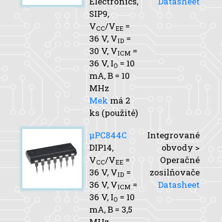
Electronics,
Datasheet
SIP9,
V
/V
=
CC
EE
36 V,
V
=
ID
30 V,
V
=
ICM
36 V,
I
= 10
O
mA,
B
= 10
MHz
Mek
má 2
ks (použité)
μPC844C
Integrované
DIP14,
obvody >
V
/V
=
Operačné
CC
EE
36 V,
V
=
zosilňovače
ID
36 V,
V
=
Datasheet
ICM
36 V,
I
= 10
O
mA,
B
= 3,5
MHz