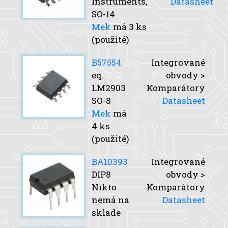
Instruments,
Datasheet
SO-14
Mek
má 3 ks
(použité)
B57554
Integrované
eq.
obvody >
LM2903
Komparátory
SO-8
Datasheet
Mek
má
4 ks
(použité)
BA10393
Integrované
DIP8
obvody >
Nikto
Komparátory
nemá na
Datasheet
sklade