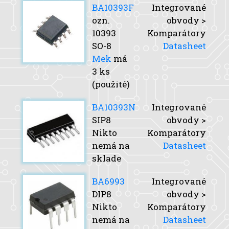
BA10393F
Integrované
ozn.
obvody >
10393
Komparátory
SO-8
Datasheet
Mek
má
3 ks
(použité)
BA10393N
Integrované
SIP8
obvody >
Nikto
Komparátory
nemá na
Datasheet
sklade
BA6993
Integrované
DIP8
obvody >
Nikto
Komparátory
nemá na
Datasheet