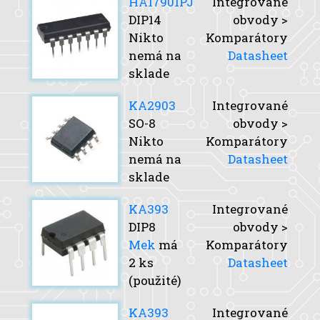
HA17901PJ
Integrované
DIP14
obvody >
Nikto
Komparátory
nemá na
Datasheet
sklade
KA2903
Integrované
SO-8
obvody >
Nikto
Komparátory
nemá na
Datasheet
sklade
KA393
Integrované
DIP8
obvody >
Mek
má
Komparátory
2 ks
Datasheet
(použité)
KA393
Integrované