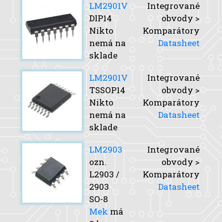
LM2901V
Integrované
DIP14
obvody >
Nikto
Komparátory
nemá na
Datasheet
sklade
LM2901V
Integrované
TSSOP14
obvody >
Nikto
Komparátory
nemá na
Datasheet
sklade
LM2903
Integrované
ozn.
obvody >
L2903 /
Komparátory
2903
Datasheet
SO-8
Mek
má