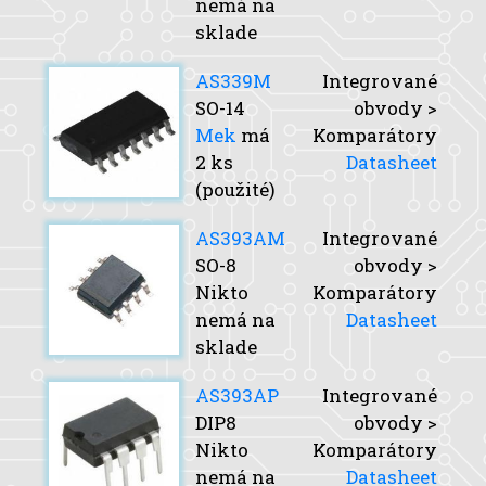
nemá na
sklade
AS339M
Integrované
SO-14
obvody >
Mek
má
Komparátory
2 ks
Datasheet
(použité)
AS393AM
Integrované
SO-8
obvody >
Nikto
Komparátory
nemá na
Datasheet
sklade
AS393AP
Integrované
DIP8
obvody >
Nikto
Komparátory
nemá na
Datasheet