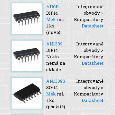
A110D
Integrované
DIP14
obvody >
Mek
má
Komparátory
1 ks
Datasheet
(nové)
AN1339
Integrované
DIP14
obvody >
Nikto
Komparátory
nemá na
Datasheet
sklade
AN1339S
Integrované
SO-14
obvody >
Mek
má
Komparátory
1 ks
Datasheet
(použité)