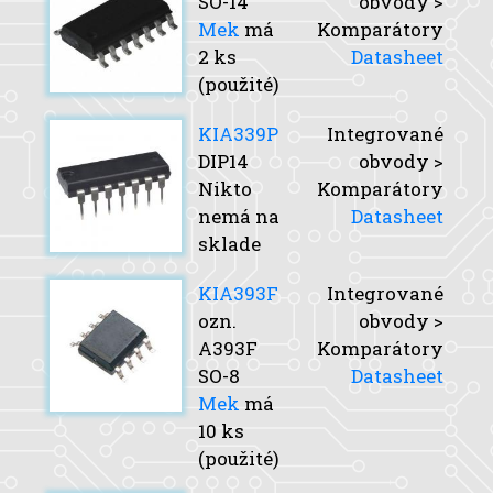
SO-14
obvody >
Mek
má
Komparátory
2 ks
Datasheet
(použité)
KIA339P
Integrované
DIP14
obvody >
Nikto
Komparátory
nemá na
Datasheet
sklade
KIA393F
Integrované
ozn.
obvody >
A393F
Komparátory
SO-8
Datasheet
Mek
má
10 ks
(použité)