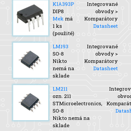
KIA393P
Integrované
DIP8
obvody >
Mek
má
Komparátory
1 ks
Datasheet
(použité)
LM193
Integrované
SO-8
obvody >
Nikto
Komparátory
nemá na
Datasheet
sklade
LM211
Integro
ozn. 211
obvo
STMicroelectronics,
Komparát
SO-8
Datas
Nikto nemá na
sklade