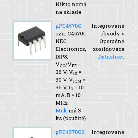
Nikto nemá
na sklade
μPC4570C
Integrované
ozn. C4570C
obvody >
NEC
Operačné
Electronics,
zosilňovače
DIP8,
Datasheet
V
/V
=
CC
EE
36 V,
V
=
ID
30 V,
V
=
ICM
36 V,
I
= 10
O
mA,
B
= 10
MHz
Mek
má 3
ks (použité)
μPC4570G2
Integrované