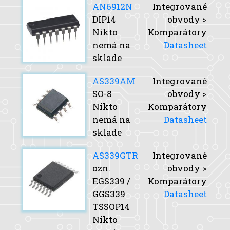
AN6912N
Integrované
DIP14
obvody >
Nikto
Komparátory
nemá na
Datasheet
sklade
AS339AM
Integrované
SO-8
obvody >
Nikto
Komparátory
nemá na
Datasheet
sklade
AS339GTR
Integrované
ozn.
obvody >
EGS339 /
Komparátory
GGS339
Datasheet
TSSOP14
Nikto