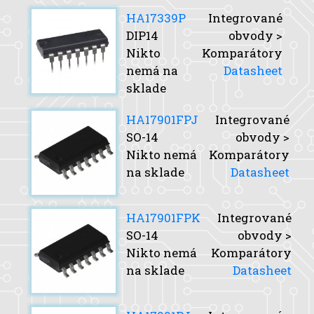
HA17339P
Integrované
DIP14
obvody >
Nikto
Komparátory
nemá na
Datasheet
sklade
HA17901FPJ
Integrované
SO-14
obvody >
Nikto nemá
Komparátory
na sklade
Datasheet
HA17901FPK
Integrované
SO-14
obvody >
Nikto nemá
Komparátory
na sklade
Datasheet