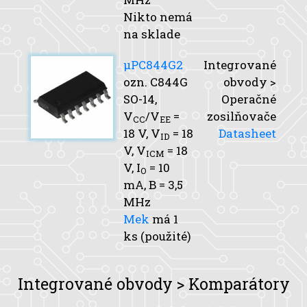
Nikto nemá
na sklade
μPC844G2
Integrované
ozn. C844G
obvody >
SO-14,
Operačné
V
/V
=
zosilňovače
CC
EE
18 V,
V
= 18
Datasheet
ID
V,
V
= 18
ICM
V,
I
= 10
O
mA,
B
= 3,5
MHz
Mek
má 1
ks (použité)
Integrované obvody > Komparátory