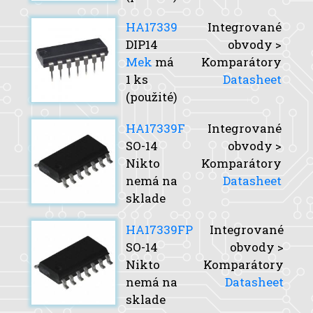
HA17339
Integrované
DIP14
obvody >
Mek
má
Komparátory
1 ks
Datasheet
(použité)
HA17339F
Integrované
SO-14
obvody >
Nikto
Komparátory
nemá na
Datasheet
sklade
HA17339FP
Integrované
SO-14
obvody >
Nikto
Komparátory
nemá na
Datasheet
sklade