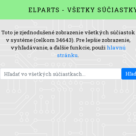
ELPARTS - VŠETKY SÚČIASTK
Toto je zjednodušené zobrazenie všetkých súčiastok
v systéme (celkom 34643). Pre lepšie zobrazenie,
vyhľadávanie, a ďalšie funkcie, použi
hlavnú
stránku
.
Hľad