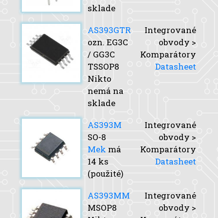
sklade
AS393GTR
Integrované
ozn. EG3C
obvody >
/ GG3C
Komparátory
TSSOP8
Datasheet
Nikto
nemá na
sklade
AS393M
Integrované
SO-8
obvody >
Mek
má
Komparátory
14 ks
Datasheet
(použité)
AS393MM
Integrované
MSOP8
obvody >