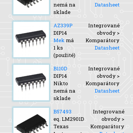
nemá na
Datasheet
sklade
AZ339P
Integrované
DIP14
obvody >
Mek
má
Komparátory
1 ks
Datasheet
(použité)
B110D
Integrované
DIP14
obvody >
Nikto
Komparátory
nemá na
Datasheet
sklade
B57493
Integrované
eq. LM2901D
obvody >
Texas
Komparátory