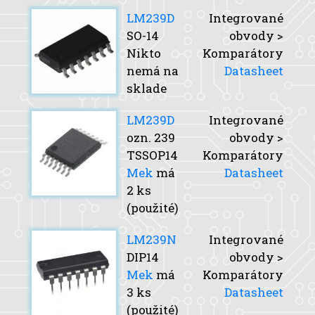
LM239D
Integrované
SO-14
obvody >
Nikto
Komparátory
nemá na
Datasheet
sklade
LM239D
Integrované
ozn. 239
obvody >
TSSOP14
Komparátory
Mek
má
Datasheet
2 ks
(použité)
LM239N
Integrované
DIP14
obvody >
Mek
má
Komparátory
3 ks
Datasheet
(použité)