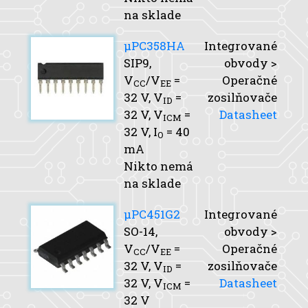
na sklade
μPC358HA
Integrované
SIP9,
obvody >
V
/V
=
Operačné
CC
EE
32 V,
V
=
zosilňovače
ID
32 V,
V
=
Datasheet
ICM
32 V,
I
= 40
O
mA
Nikto nemá
na sklade
μPC451G2
Integrované
SO-14,
obvody >
V
/V
=
Operačné
CC
EE
32 V,
V
=
zosilňovače
ID
32 V,
V
=
Datasheet
ICM
32 V