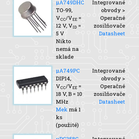
μA749DHC
Integrované
TO-99,
obvody >
V
/V
=
Operačné
CC
EE
12 V,
V
=
zosilňovače
ID
5 V
Datasheet
Nikto
nemá na
sklade
μA749PC
Integrované
DIP14,
obvody >
V
/V
=
Operačné
CC
EE
18 V,
B
= 10
zosilňovače
MHz
Datasheet
Mek
má 1
ks
(použité)
μPC358C
Integrované