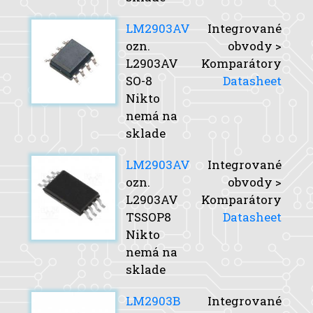
LM2903AV
Integrované
ozn.
obvody >
L2903AV
Komparátory
SO-8
Datasheet
Nikto
nemá na
sklade
LM2903AV
Integrované
ozn.
obvody >
L2903AV
Komparátory
TSSOP8
Datasheet
Nikto
nemá na
sklade
LM2903B
Integrované