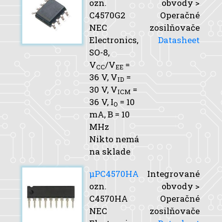
ozn.
obvody >
C4570G2
Operačné
NEC
zosilňovače
Electronics,
Datasheet
SO-8,
V
/V
=
CC
EE
36 V,
V
=
ID
30 V,
V
=
ICM
36 V,
I
= 10
O
mA,
B
= 10
MHz
Nikto nemá
na sklade
μPC4570HA
Integrované
ozn.
obvody >
C4570HA
Operačné
NEC
zosilňovače