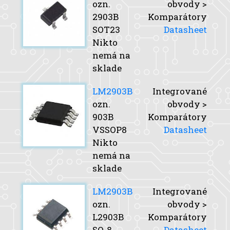
ozn.
obvody >
2903B
Komparátory
SOT23
Datasheet
Nikto
nemá na
sklade
LM2903B
Integrované
ozn.
obvody >
903B
Komparátory
VSSOP8
Datasheet
Nikto
nemá na
sklade
LM2903B
Integrované
ozn.
obvody >
L2903B
Komparátory
SO-8
Datasheet