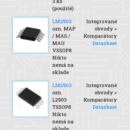
3 ks
(použité)
LM2903
Integrované
ozn. MAP
obvody >
/ MAS /
Komparátory
MAU
Datasheet
VSSOP8
Nikto
nemá na
sklade
LM2903
Integrované
ozn.
obvody >
L2903
Komparátory
TSSOP8
Datasheet
Nikto
nemá na
sklade