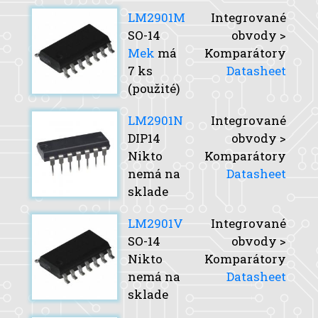
LM2901M
Integrované
SO-14
obvody >
Mek
má
Komparátory
7 ks
Datasheet
(použité)
LM2901N
Integrované
DIP14
obvody >
Nikto
Komparátory
nemá na
Datasheet
sklade
LM2901V
Integrované
SO-14
obvody >
Nikto
Komparátory
nemá na
Datasheet
sklade